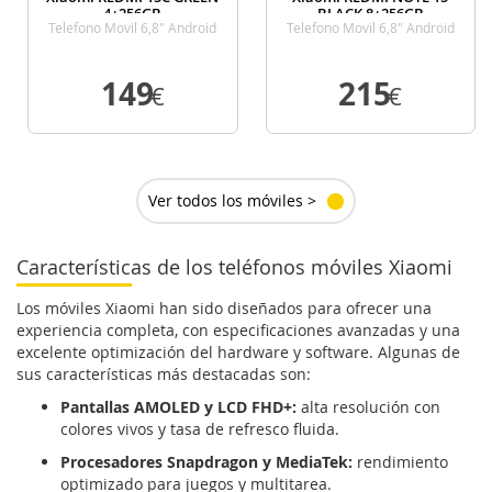
4+256GB
BLACK 8+256GB
Telefono Movil 6,8" Android
Telefono Movil 6,8" Android
149
215
€
€
VER DETALLE
VER DETALLE
Ver todos los móviles >
Características de los teléfonos móviles Xiaomi
Los móviles Xiaomi han sido diseñados para ofrecer una
experiencia completa, con especificaciones avanzadas y una
excelente optimización del hardware y software. Algunas de
sus características más destacadas son:
Pantallas AMOLED y LCD FHD+:
alta resolución con
colores vivos y tasa de refresco fluida.
Procesadores Snapdragon y MediaTek:
rendimiento
optimizado para juegos y multitarea.