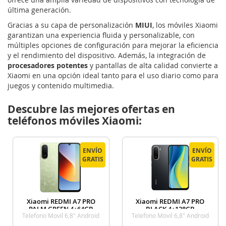
última generación.
Gracias a su capa de personalización
MIUI
, los móviles Xiaomi
garantizan una experiencia fluida y personalizable, con
múltiples opciones de configuración para mejorar la eficiencia
y el rendimiento del dispositivo. Además, la integración de
procesadores potentes
y pantallas de alta calidad convierte a
Xiaomi en una opción ideal tanto para el uso diario como para
juegos y contenido multimedia.
Descubre las mejores ofertas en
teléfonos móviles Xiaomi:
ENVÍO
ENVÍO
ENVÍO
ENVÍO
GRATIS
GRATIS
GRATIS
GRATIS
Xiaomi REDMI A7 PRO
Xiaomi REDMI A7 PRO
PALM GREEN 4+64GB
BLACK 4+128GB
Telefono Movil 6,8" Android
Telefono Movil 6,8" Android