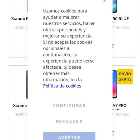
Cerrar
Usamos cookies para
ayudar a mejorar
Xiaomi REDMI 15C 4+128GB
Xiaomi REDMI 15C BLUE
GREEN
nuestros servicios, hacer
4+128GB
Telefono Movil 6,9" Android
Telefono Movil 6,8" Android
ofertas personales y
mejorar su experiencia.
Si no acepta las cookies
135
135
€
€
opcionales a
continuación, su
experiencia puede verse
VER DETALLE
VER DETALLE
afectada. Si desea
obtener más
ENVÍO
ENVÍO
ENVÍO
ENVÍO
información, lea la
GRATIS
GRATIS
GRATIS
GRATIS
Política de cookies
Xiaomi REDMI 15C BLACK
CONFIGURAR
Xiaomi REDMI A7 PRO
4+128GB
4+64GB BLACK
Telefono Movil 6,8" Android
Telefono Movil 6,9" Android
RECHAZAR
129
109
€
€
ACEPTAR