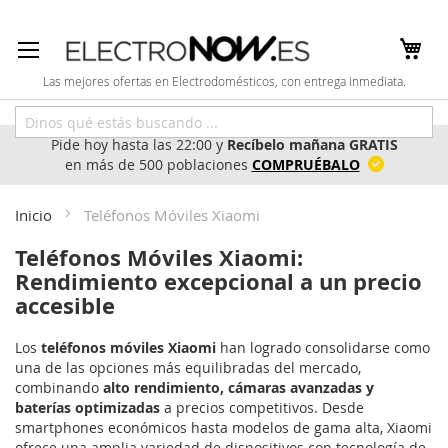
Ir
al
contenido
Las mejores ofertas en Electrodomésticos, con entrega inmediata.
Pide hoy hasta las 22:00 y
Recíbelo mañana GRATIS
en más de 500 poblaciones
COMPRUÉBALO
Inicio
Teléfonos Móviles Xiaomi
Teléfonos Móviles Xiaomi:
Rendimiento excepcional a un precio
accesible
Los
teléfonos móviles Xiaomi
han logrado consolidarse como
una de las opciones más equilibradas del mercado,
combinando
alto rendimiento, cámaras avanzadas y
baterías optimizadas
a precios competitivos. Desde
smartphones económicos hasta modelos de gama alta, Xiaomi
ofrece una amplia variedad de dispositivos con tecnología de