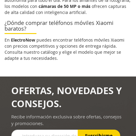
autonomía para todo el día. Para los amantes de la fotografía,
los modelos con
cámaras de 50 MP o más
ofrecen capturas
de alta calidad con inteligencia artificial.
¿Dónde comprar teléfonos móviles Xiaomi
baratos?
En
ElectroNow
puedes encontrar teléfonos móviles Xiaomi
con precios competitivos y opciones de entrega rápida.
Consulta nuestro catálogo y elige el modelo que mejor se
adapte a tus necesidades.
OFERTAS, NOVEDADES Y
CONSEJOS.
Recibe información exclusiva sobre ofertas, consejos
y promociones.
Inscríbase
Suscribirme