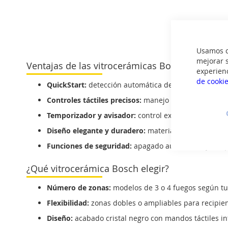
Usamos co
mejorar s
Ventajas de las vitrocerámicas Bosch
experien
de cooki
QuickStart:
detección automática de zona con recipi
Controles táctiles precisos:
manejo sencillo y directo
Temporizador y avisador:
control exacto del tiempo 
Diseño elegante y duradero:
materiales resistentes y
Funciones de seguridad:
apagado automático y bloqu
¿Qué vitrocerámica Bosch elegir?
Número de zonas:
modelos de 3 o 4 fuegos según tu
Flexibilidad:
zonas dobles o ampliables para recipie
Diseño:
acabado cristal negro con mandos táctiles in