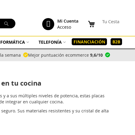
tenido
Mi Cuenta
Tu Cesta
Buscar
Acceso
FINANCIACIÓN
B2B
INFORMÁTICA
TELEFONÍA
a la semana
Mejor puntuación ecommerce
9,6/10
 en tu cocina
s y a sus múltiples niveles de potencia, estas placas
 de integrar en cualquier cocina.
eguro. Sus materiales resistentes y su cristal de alta