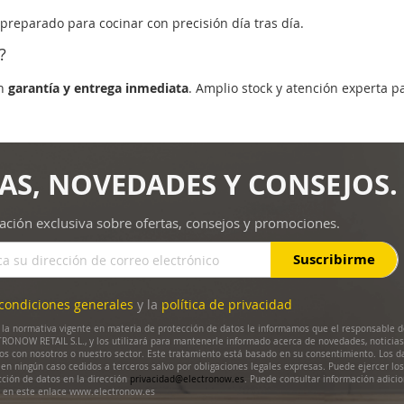
 preparado para cocinar con precisión día tras día.
?
on
garantía y entrega inmediata
. Amplio stock y atención experta p
AS, NOVEDADES Y CONSEJOS.
ación exclusiva sobre ofertas, consejos y promociones.
Suscribirme
condiciones generales
y la
política de privacidad
la normativa vigente en materia de protección de datos le informamos que el responsable d
RONOW RETAIL S.L., y los utilizará para mantenerle informado acerca de novedades, noticias
dos con nosotros o nuestro sector. Este tratamiento está basado en su consentimiento. Los d
en ningún caso cedidos a terceros salvo por obligaciones legales expresas. Puede ejercer lo
cción de datos en la dirección
privacidad@electronow.es
. Puede consultar información adicio
s en este enlace www.electronow.es