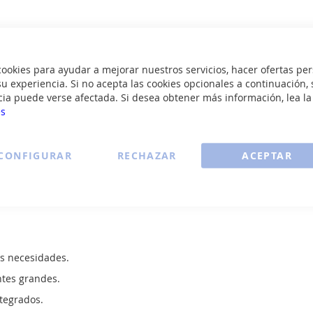
Ver todas las vitrocerámicas >
okies para ayudar a mejorar nuestros servicios, hacer ofertas per
u experiencia. Si no acepta las cookies opcionales a continuación, 
cia puede verse afectada. Si desea obtener más información, lea l
es
ente.
.
CONFIGURAR
RECHAZAR
ACEPTAR
de cocción.
 fácil limpieza.
eo infantil.
s necesidades.
ntes grandes.
tegrados.