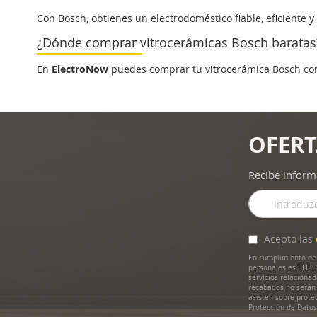
Con Bosch, obtienes un electrodoméstico fiable, eficiente y
¿Dónde comprar vitrocerámicas Bosch baratas
En
ElectroNow
puedes comprar tu vitrocerámica Bosch c
OFERT
Recibe inform
Inscríbase
a
nuestro
boletín
Acepto las
de
En cumplimiento de 
noticias:
personales es ELECT
servicios relaciona
recabados no serán 
asisten sobre prote
Protección de Dato