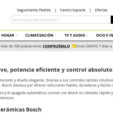
Ir
Seguimiento Pedido
Centro Soporte
Ofertas
al
con
Buscar
HOGAR
CLIMATIZACIÓN
TV Y AUDIO
OCIO E 
 más de 500 poblaciones
COMPRUÉBALO
Envío GRATIS 7 días 
vo, potencia eficiente y control absoluto
isión y diseño elegante. Gracias a sus controles táctiles intuitivo
. Bosch destaca por ofrecer soluciones fiables, duraderas y fáciles
 y el apagado automático, cocinar con Bosch es cómodo, rápido y s
ntensivo.
ocerámicas Bosch