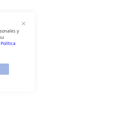
Cerrar
sonales y
su
a
Política