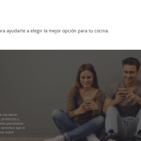
ara ayudarte a elegir la mejor opción para tu cocina.
e sus datos
, productos y
atos personales
s derechos que le
nal sobre