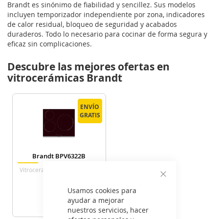
Brandt es sinónimo de fiabilidad y sencillez. Sus modelos
incluyen temporizador independiente por zona, indicadores
de calor residual, bloqueo de seguridad y acabados
duraderos. Todo lo necesario para cocinar de forma segura y
eficaz sin complicaciones.
Descubre las mejores ofertas en
vitrocerámicas Brandt
ENVÍO
ENVÍO
GRATIS
GRATIS
Brandt BPV6322B
Vitroceramica Independiente
Radiantes 3 Zonas Coccion
Cerrar
Ancho 58 Cm
Usamos cookies para
185
€
ayudar a mejorar
nuestros servicios, hacer