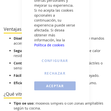
ofertas personales y
VER DETALLE
mejorar su experiencia.
Si no acepta las cookies
Ver todas las vitrocerámicas >
opcionales a
continuación, su
experiencia puede verse
Ventajas de las vitrocerámicas Brandt
afectada. Si desea
obtener más
Diseño práctico:
distribución clara de zonas y mandos
información, lea la
accesibles.
Política de cookies
Seguridad total:
bloqueo infantil y avisador de calor
residual.
CONFIGURAR
Controles intuitivos:
versiones con mandos táctiles o
sensitivos.
RECHAZAR
Fácil limpieza:
superficie lisa y resistente al rayado.
Eficiencia energética:
modelos con bajo consumo.
ACEPTAR
¿Qué vitrocerámica Brandt elegir?
Tipo de uso:
modelos simples o con zonas ampliables
según tu cocina.