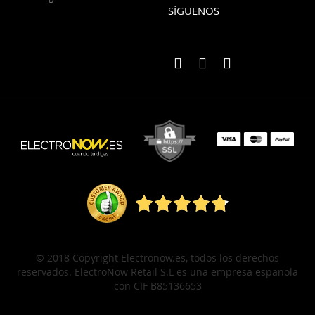
SÍGUENOS
© 2018 Copyright Electronow.es, todos los derechos
reservados. ElectroNow Retail S.L es una empresa española
con CIF B85136653