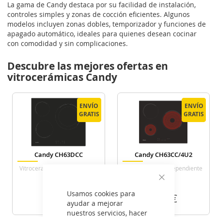
La gama de Candy destaca por su facilidad de instalación,
controles simples y zonas de cocción eficientes. Algunos
modelos incluyen zonas dobles, temporizador y funciones de
apagado automático, ideales para quienes desean cocinar
con comodidad y sin complicaciones.
Descubre las mejores ofertas en
vitrocerámicas Candy
ENVÍO
ENVÍO
ENVÍO
ENVÍO
GRATIS
GRATIS
GRATIS
GRATIS
Candy CH63DCC
Candy CH63CC/4U2
Vitroceramica Independiente
Vitroceramica Independiente
Radiantes 3 Zonas Coccion
Radiantes 3 Zonas Coccion
Ancho 60 Cm
Ancho 60 Cm
Cerrar
129
129
Usamos cookies para
€
€
ayudar a mejorar
nuestros servicios, hacer