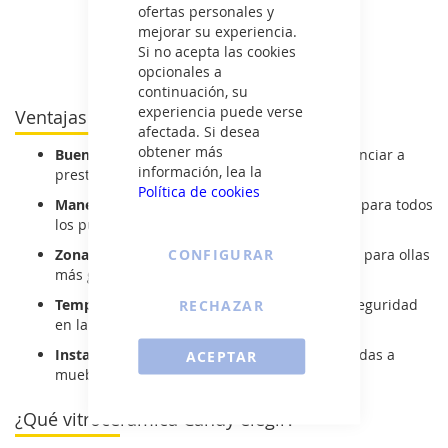
VER DETALLE
VER DETALLE
ofertas personales y
mejorar su experiencia.
Si no acepta las cookies
Ver todas las vitrocerámicas >
opcionales a
continuación, su
experiencia puede verse
Ventajas de las vitrocerámicas Candy
afectada. Si desea
obtener más
Buen precio:
soluciones económicas sin renunciar a
información, lea la
prestaciones clave.
Política de cookies
Manejo sencillo:
controles táctiles accesibles para todos
los públicos.
CONFIGURAR
Zonas dobles o ampliables:
según el modelo, para ollas
más grandes.
Temporizador y apagado automático:
más seguridad
RECHAZAR
en la cocina.
Instalación fácil:
placas ligeras y bien adaptadas a
ACEPTAR
muebles estándar.
¿Qué vitrocerámica Candy elegir?