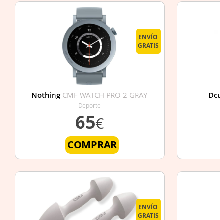
ENVÍO
GRATIS
Nothing
CMF WATCH PRO 2 GRAY
Dc
Deporte
65
€
COMPRAR
ENVÍO
GRATIS