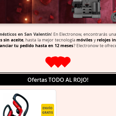
mésticos en San Valentín
! En Electronow, encontrarás un
s sin aceite
, hasta la mejor tecnología
móviles
y
relojes i
nanciar tu pedido hasta en 12 meses
? Electronow te ofrec
Ofertas TODO AL ROJO!
ENVÍO
GRATIS