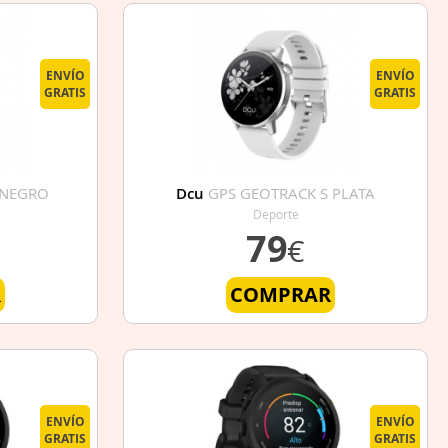
ENVÍO
ENVÍO
GRATIS
GRATIS
 NEGRO
Dcu
GPS GEOTRACK S PLATA
Deporte
79
€
R
COMPRAR
ENVÍO
ENVÍO
GRATIS
GRATIS