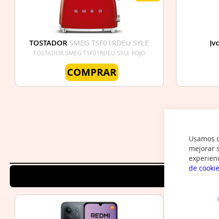
TOSTADOR
SMEG TSF01RDEU SYLE
Jv
ROJO
TOSTADOR SMEG TSF01RDEU SYLE ROJO
COMPRAR
Usamos co
mejorar s
experien
de cooki