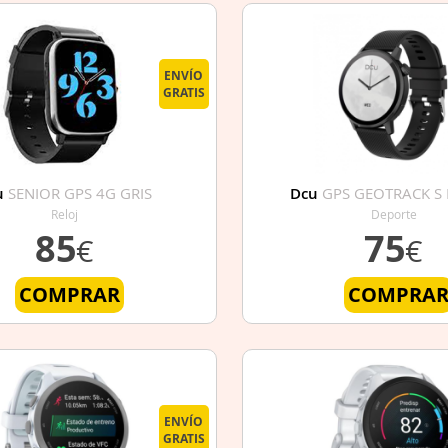
ENVÍO
GRATIS
u
SENIOR GPS 4G GRIS
Dcu
GPS GEOTRACK S
Reloj
Deporte
85
75
€
€
COMPRAR
COMPRA
ENVÍO
GRATIS