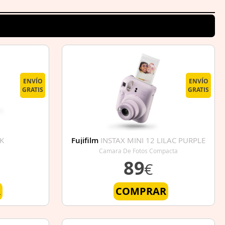
ENVÍO
ENVÍO
GRATIS
GRATIS
K
Fujifilm
INSTAX MINI 12 LILAC PURPLE
Camara De Fotos Compacta
89
€
R
COMPRAR