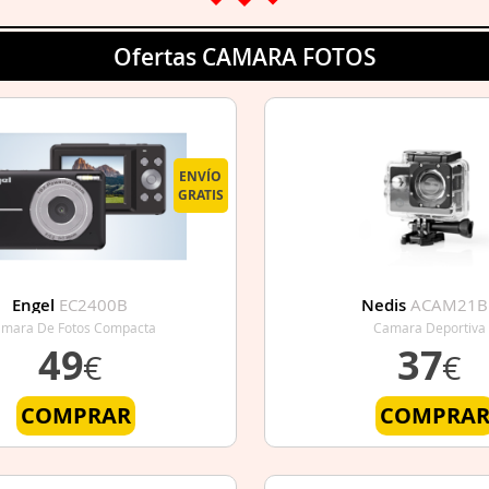
Ofertas CAMARA FOTOS
ENVÍO
GRATIS
Engel
EC2400B
Nedis
ACAM21B
mara De Fotos Compacta
Camara Deportiva
49
37
€
€
COMPRAR
COMPRA