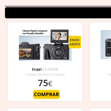
ENVÍO
GRATIS
Engel
EC3000B
Camara De Fotos Compacta
Ca
75
€
COMPRAR