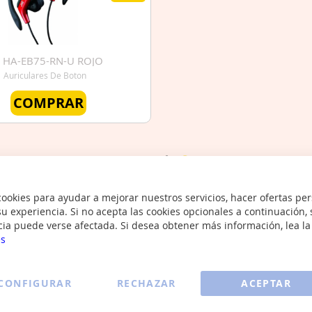
c
HA-EB75-RN-U ROJO
Auriculares De Boton
COMPRAR
VER MÁS
okies para ayudar a mejorar nuestros servicios, hacer ofertas per
u experiencia. Si no acepta las cookies opcionales a continuación, 
cia puede verse afectada. Si desea obtener más información, lea l
es
Ofertas MOVILES
CONFIGURAR
RECHAZAR
ACEPTAR