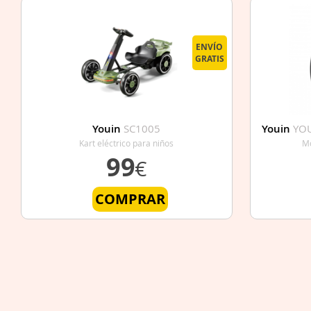
ENVÍO
GRATIS
Youin
SC1005
Youin
YOU
Kart eléctrico para niños
Mo
99
€
COMPRAR