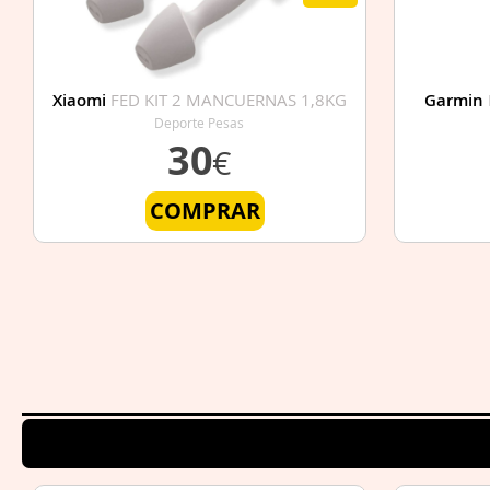
Xiaomi
FED KIT 2 MANCUERNAS 1,8KG
Garmin
Deporte Pesas
30
€
COMPRAR