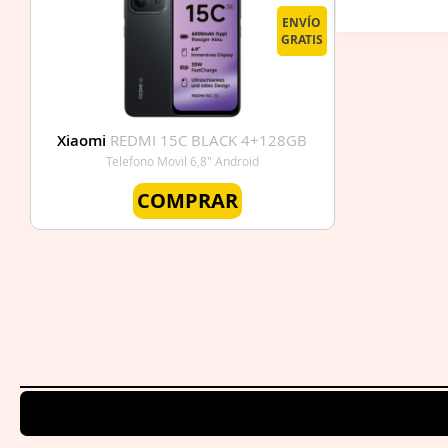
ENVÍO
GRATIS
Xiaomi
REDMI 15C BLACK 4+128GB
Telefono Movil 6,8" Android
COMPRAR