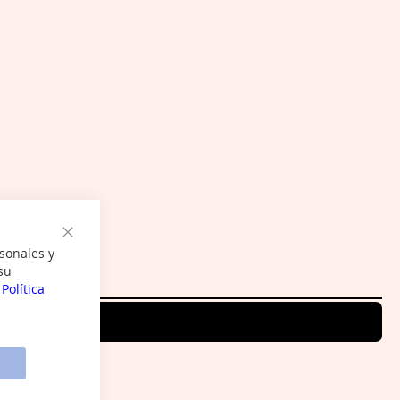
Cerrar
sonales y
su
a
Política