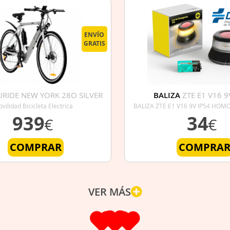
ENVÍO
GRATIS
RIDE NEW YORK 28O SILVER
BALIZA
ZTE E1 V16 9
HOMOLOGADA D
vilidad Bicicleta Electrica
BALIZA ZTE E1 V16 9V IP54 HO
939
34
€
€
COMPRAR
COMPRA
VER MÁS