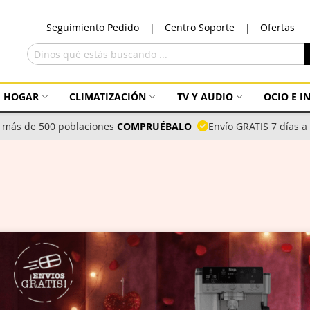
Ir
Seguimiento Pedido
Centro Soporte
Ofertas
al
con
Buscar
HOGAR
CLIMATIZACIÓN
TV Y AUDIO
OCIO E 
 más de 500 poblaciones
COMPRUÉBALO
Envío GRATIS 7 días 