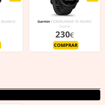
0 BLANCO
Garmin
FORERUNNER 70 NEGRO
Deporte
230
€
R
COMPRAR