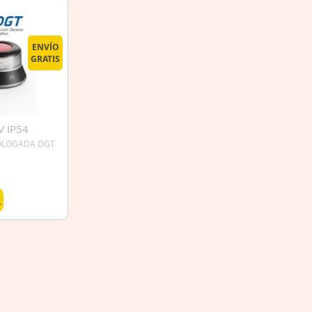
ENVÍO
GRATIS
V IP54
GT
MOLOGADA DGT
R