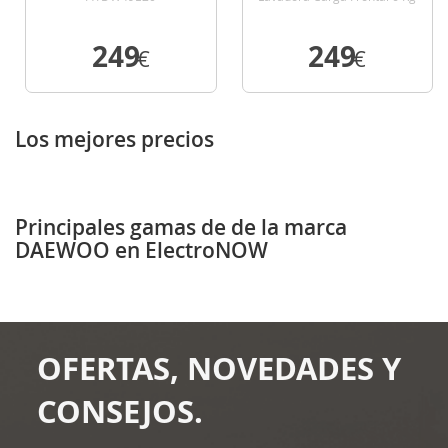
1000 Rpm D Blanco Con Tapa
Desmontable
249
249
€
€
VER DETALLE
VER DETALLE
Los mejores precios
Principales gamas de de la marca
DAEWOO en ElectroNOW
OFERTAS, NOVEDADES Y
CONSEJOS.