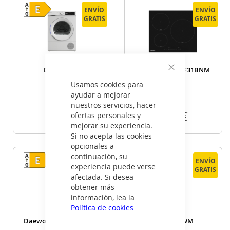
ENVÍO
ENVÍO
GRATIS
GRATIS
Daewoo TD
Daewoo BH6ISF31BNM
Cerrar
Usamos cookies para
B8GP0WE0
ES
ayudar a mejorar
nuestros servicios, hacer
369
185
€
€
ofertas personales y
mejorar su experiencia.
Si no acepta las cookies
VER DETALLE
VER DETALLE
opcionales a
continuación, su
ENVÍO
ENVÍO
experiencia puede verse
GRATIS
GRATIS
afectada. Si desea
obtener más
información, lea la
Política de cookies
Daewoo CKM0327EPEA0
Daewoo WM