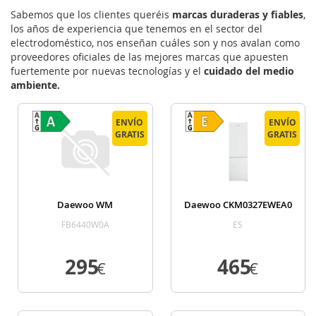
Sabemos que los clientes queréis
marcas duraderas y fiables
,
los años de experiencia que tenemos en el sector del
electrodoméstico, nos enseñan cuáles son y nos avalan como
proveedores oficiales de las mejores marcas que apuesten
fuertemente por nuevas tecnologías y el
cuidado del medio
ambiente.
ENVÍO
ENVÍO
GRATIS
GRATIS
Daewoo WM
Daewoo CKM0327EWEA0
FB6440W0A
ES
295
465
€
€
VER DETALLE
VER DETALLE