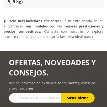
A, 9 kg)
¿Buscas más lavadoras eficientes?
En nuestra tienda online
encontrarás
más modelos con las mejores prestaciones y
precios competitivos
. Contacta con nosotros o explora
nuestro catálogo para encontrar la lavadora ideal para ti.
OFERTAS, NOVEDADES Y
CONSEJOS.
Recibe información exclusiva sobre ofertas, consejos
y promociones.
Inscríbase
Suscribirme
a
nuestro