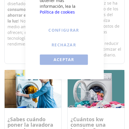
obtener más
El recibo de la luz se ha
diseñados para
reducir el
información, lea la
convertido en uno de los
consumo energético y
Política de cookies
principales gastos del
ahorrar en tu factura de
hogar. Frente al alza
la luz
! No solo cuidan el
continua en los costos de
medio ambiente, sino que
CONFIGURAR
la energía, muchas
ofrecen; eficiencia,
personas buscan
tecnología avanzada y un
alternativas para reducir
rendimiento excepcional.
RECHAZAR
su consumo y optimizar el
gasto energético diario.
ACEPTAR
¿Sabes cuándo
¿Cuántos kw
poner la lavadora
consume una