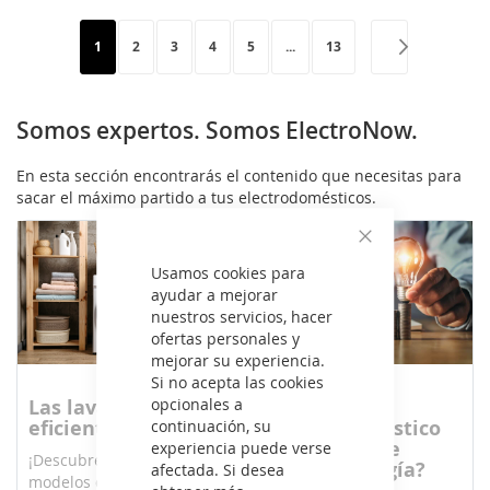
Página
Actualmente estás leyendo página
Página
Página
Página
Página
Página
Página
Siguiente
1
2
3
4
5
...
13
Somos expertos. Somos ElectroNow.
En esta sección encontrarás el contenido que necesitas para
sacar el máximo partido a tus electrodomésticos.
Cerrar
Usamos cookies para
ayudar a mejorar
nuestros servicios, hacer
ofertas personales y
mejorar su experiencia.
Si no acepta las cookies
opcionales a
Las lavadoras más
¿Cuál es el
eficientes
electrodoméstico
continuación, su
que consume
experiencia puede verse
¡Descubre los mejores
menos energía?
afectada. Si desea
modelos de lavadoras