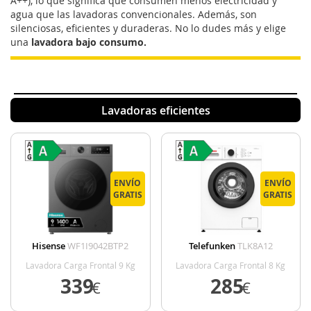
A++), lo que significa que consumen menos electricidad y
agua que las lavadoras convencionales. Además, son
silenciosas, eficientes y duraderas. No lo dudes más y elige
una
lavadora bajo consumo.
Lavadoras eficientes
ENVÍO
ENVÍO
GRATIS
GRATIS
Hisense
WF1I9042BTP2
Telefunken
TLK8A12
Lavadora Carga Frontal 9 Kg
Lavadora Carga Frontal 8 Kg
1400 Rpm A Negra
1200 Rpm A Blanco Con Tapa
339
285
€
€
Desmontable