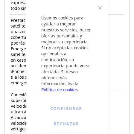
exprésate y hazlo
todo sin esfuerzo.:
Cerrar
Usamos cookies para
Prestaciones vía
ayudar a mejorar
satélite. Si estás en
nuestros servicios, hacer
una zona sin
ofertas personales y
cobertura ni wifi,
mejorar su experiencia.
podrás usar
Si no acepta las cookies
Emergencia SOS vía
opcionales a
satélite. Además,
continuación, su
en caso de
experiencia puede verse
accidente, el
iPhone llamará por
afectada. Si desea
ti a los servicios de
obtener más
emergencia.:
información, lea la
Política de cookies
Conexión
superpotente.
Velocidad
CONFIGURAR
ultrarrápida.
Alcanza
velocidades de
RECHAZAR
vértigo con las