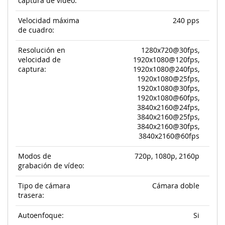
captura de video:
Velocidad máxima
240 pps
de cuadro:
Resolución en
1280x720@30fps,
velocidad de
1920x1080@120fps,
captura:
1920x1080@240fps,
1920x1080@25fps,
1920x1080@30fps,
1920x1080@60fps,
3840x2160@24fps,
3840x2160@25fps,
3840x2160@30fps,
3840x2160@60fps
Modos de
720p, 1080p, 2160p
grabación de vídeo:
Tipo de cámara
Cámara doble
trasera:
Autoenfoque:
Si