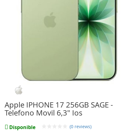
imágenes
Saltar
al
comienzo
Apple IPHONE 17 256GB SAGE -
de
Telefono Movil 6,3" Ios
la
galería
de
(0 reviews)
Disponible
imágenes