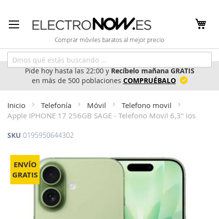
Ir
al
contenido
Comprar móviles baratos al mejor precio
Pide hoy hasta las 22:00 y
Recíbelo mañana GRATIS
en más de 500 poblaciones
COMPRUÉBALO
Inicio
Telefonía
Móvil
Telefono movil
Apple IPHONE 17 256GB SAGE - Telefono Movil 6,3" Ios
SKU
0195950644302
Saltar
al
ENVÍO
final
GRATIS
de
la
galería
de