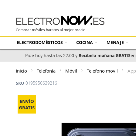
Comprar móviles baratos al mejor precio
ELECTRODOMÉSTICOS
COCINA
MENAJE
Pide hoy hasta las 22:00 y
Recíbelo mañana GRATIS
en
Inicio
Telefonía
Móvil
Telefono movil
App
SKU
0195950639216
Saltar
al
ENVÍO
final
GRATIS
de
la
galería
de