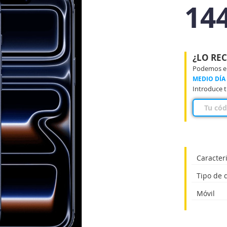
14
¿LO RE
Podemos ent
MEDIO DÍA
Introduce t
Caracteri
Tipo de d
Móvil