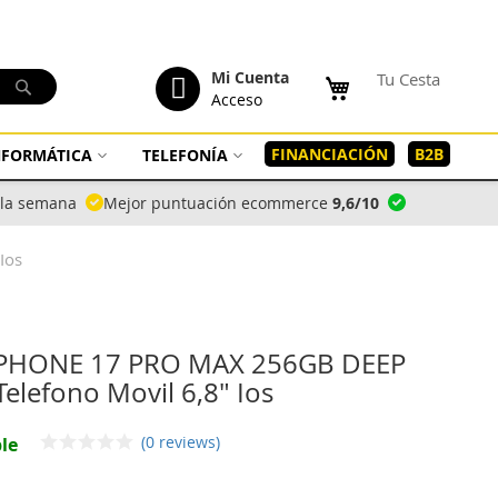
tenido
Mi Cuenta
Tu Cesta
Buscar
Acceso
FINANCIACIÓN
B2B
INFORMÁTICA
TELEFONÍA
a la semana
Mejor puntuación ecommerce
9,6/10
Ios
IPHONE 17 PRO MAX 256GB DEEP
Telefono Movil 6,8" Ios
(0 reviews)
le