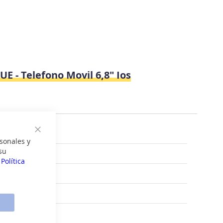
 - Telefono Movil 6,8" Ios
Cerrar
sonales y
su
a
Política