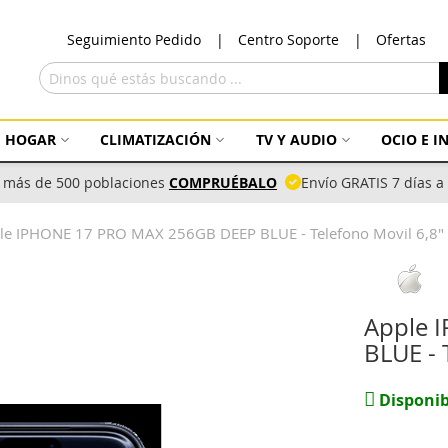
Ir
Seguimiento Pedido
Centro Soporte
Ofertas
al
con
Buscar
HOGAR
CLIMATIZACIÓN
TV Y AUDIO
OCIO E 
 más de 500 poblaciones
COMPRUÉBALO
Envío GRATIS 7 días 
le IPHONE 17 PRO MAX 256GB DEEP BLUE - Telefono Movil 6,8" 
Apple 
BLUE - 
Disponib