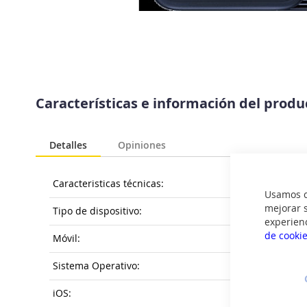
Saltar
al
Características e información del prod
comienzo
de
la
Detalles
Opiniones
galería
de
imágenes
Caracteristicas técnicas:
Usamos co
mejorar s
Tipo de dispositivo:
experien
de cooki
Móvil:
Sistema Operativo:
iOS: