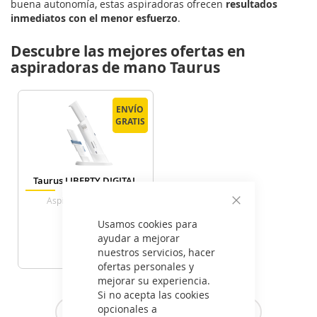
buena autonomía, estas aspiradoras ofrecen
resultados
inmediatos con el menor esfuerzo
.
Descubre las mejores ofertas en
aspiradoras de mano Taurus
ENVÍO
ENVÍO
GRATIS
GRATIS
Taurus LIBERTY DIGITAL
Aspirador De Mano
Cerrar
Usamos cookies para
69
ayudar a mejorar
€
nuestros servicios, hacer
ofertas personales y
VER DETALLE
mejorar su experiencia.
Si no acepta las cookies
opcionales a
Ver todas las aspiradoras de mano >