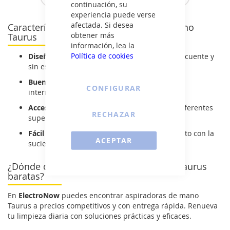
continuación, su
experiencia puede verse
afectada. Si desea
Características de las aspiradoras de mano
obtener más
Taurus
información, lea la
Política de cookies
Diseño ligero y manejable:
ideal para uso frecuente y
sin esfuerzo.
Buena autonomía:
limpieza completa sin
CONFIGURAR
interrupciones.
Accesorios útiles:
cepillos y boquillas para diferentes
RECHAZAR
superficies.
Fácil vaciado del depósito:
sin contacto directo con la
ACEPTAR
suciedad.
¿Dónde comprar aspiradoras de mano Taurus
baratas?
En
ElectroNow
puedes encontrar aspiradoras de mano
Taurus a precios competitivos y con entrega rápida. Renueva
tu limpieza diaria con soluciones prácticas y eficaces.