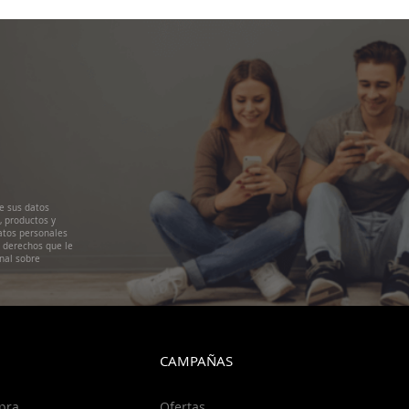
e sus datos
, productos y
atos personales
s derechos que le
nal sobre
CAMPAÑAS
pra
Ofertas