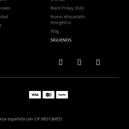
rales
Black Friday 2026
cidad
Nuevo etiquetado
energético
s
Blog
SÍGUENOS
resa española con CIF B85136653