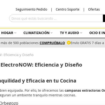
Ir
Seguimiento Pedido
Centro Soporte
Ofertas
al
con
Buscar
HOGAR
CLIMATIZACIÓN
TV Y AUDIO
OCIO E 
 más de 500 poblaciones
COMPRUÉBALO
Envío GRATIS 7 días 
 Eficiencia y Diseño
ElectroNOW: Eficiencia y Diseño
uilidad y Eficacia en tu Cocina
ien equipada. Por ello, te ofrecemos las
campanas extractoras O
aseguran un ambiente tranquilo mientras cocinas.
 Orbegozo