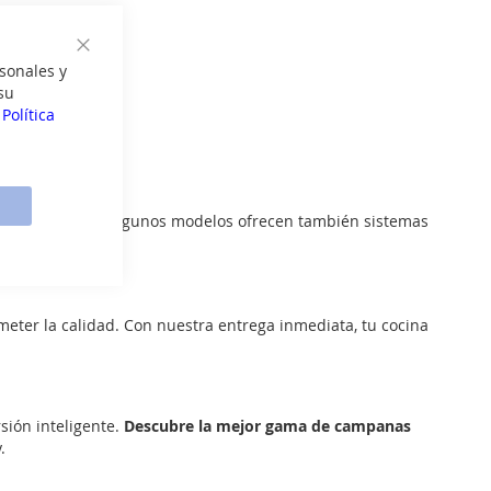
amaños.
Cerrar
sonales y
su
a
Política
ptima de humos. Algunos modelos ofrecen también sistemas
meter la calidad. Con nuestra entrega inmediata, tu cocina
sión inteligente.
Descubre la mejor gama de campanas
.