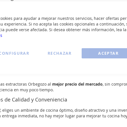
para cualquier cocina.
mbién elementos de diseño, disponibles en distintos acabados y t
okies para ayudar a mejorar nuestros servicios, hacer ofertas per
u experiencia. Si no acepta las cookies opcionales a continuación, 
ales para espacios minimalistas.
cia puede verse afectada. Si desea obtener más información, lea l
tres velocidades para una cocina libre de humos y olores.
es
rbegozo
CONFIGURAR
RECHAZAR
ACEPTAR
es y filtros anti grasa lavables, garantizando una extracción ó
la cocina.
as extractoras Orbegozo al
mejor precio del mercado
, sin compro
iciencia en muy poco tiempo.
s de Calidad y Conveniencia
eliges un ambiente de cocina óptimo, diseño atractivo y una inver
n entrega inmediata, no hay mejor lugar para mejorar tu cocina hoy