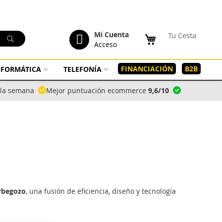
tenido
Mi Cuenta
Tu Cesta
Buscar
Acceso
FINANCIACIÓN
B2B
INFORMÁTICA
TELEFONÍA
a la semana
Mejor puntuación ecommerce
9,6/10
rbegozo
, una fusión de eficiencia, diseño y tecnología