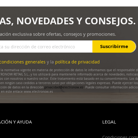
AS, NOVEDADES Y CONSEJOS.
ación exclusiva sobre ofertas, consejos y promociones.
Suscribirme
condiciones generales
y la
política de privacidad
la normativa vigente en materia de protección de datos le informamos que el responsable d
RONOW RETAIL S.L., y los utilizará para mantenerle informado acerca de novedades, noticias
dos con nosotros o nuestro sector. Este tratamiento está basado en su consentimiento. Los d
en ningún caso cedidos a terceros salvo por obligaciones legales expresas. Puede ejercer lo
cción de datos en la dirección
privacidad@electronow.es
. Puede consultar información adicio
s en este enlace www.electronow.es
CIÓN Y AYUDA
LEGAL
Condiciones com