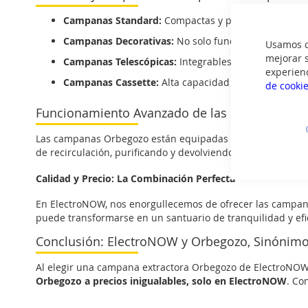
Campanas Standard:
Compactas y prácticas, ideales 
Campanas Decorativas:
No solo funcionales sino ta
Usamos co
mejorar s
Campanas Telescópicas:
Integrables en muebles, ide
experien
Campanas Cassette:
Alta capacidad de extracción y 
de cooki
Funcionamiento Avanzado de las Campanas O
Las campanas Orbegozo están equipadas con motores potent
de recirculación, purificando y devolviendo el aire limpio a 
Calidad y Precio: La Combinación Perfecta
En ElectroNOW, nos enorgullecemos de ofrecer las campan
puede transformarse en un santuario de tranquilidad y ef
Conclusión: ElectroNOW y Orbegozo, Sinónimo
Al elegir una campana extractora Orbegozo de ElectroNOW, 
Orbegozo a precios inigualables, solo en ElectroNOW
. Co