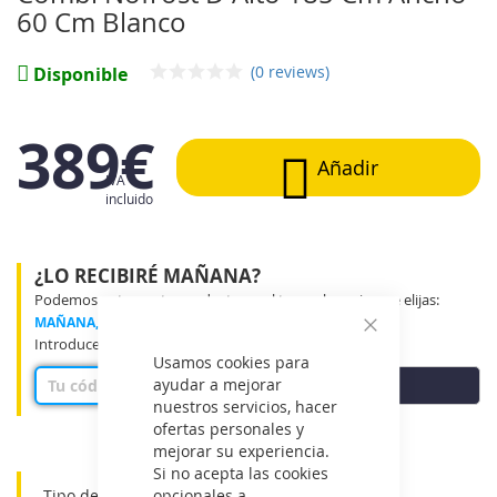
galería
60 Cm Blanco
de
imágenes
(0 reviews)
Disponible
389€
Añadir
IVA
incluido
¿LO RECIBIRÉ MAÑANA?
Podemos entregar tu producto en el tramo horario que elijas:
MAÑANA, MEDIO DÍA o TARDE
Introduce tu código postal para ver disponibilidad
Cerrar
Usamos cookies para
ayudar a mejorar
COMPROBAR
nuestros servicios, hacer
ofertas personales y
mejorar su experiencia.
Si no acepta las cookies
opcionales a
Tipo de instalación: Instalación libre