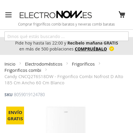
Ir
al
contenido
Comprar frigoríficos combi baratos y neveras combi baratas
Pide hoy hasta las 22:00 y
Recíbelo mañana GRATIS
en más de 500 poblaciones
COMPRUÉBALO
Inicio
Electrodomésticos
Frigoríficos
Frigorificos combi
Candy CNCQ2T6S18DW - Frigorifico Combi Nofrost D Alto
185 Cm Ancho 60 Cm Blanco
SKU
8059019124780
Saltar
al
ENVÍO
final
GRATIS
de
la