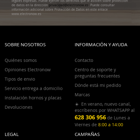
legales expresas. Puede ejercer los derechos que le asisten sobre protección
de datos en la dirección
privacidad@electronow.es
. Puede consultar
información adicional sobre Protección de Datos en este enlace
www.electronow.es
SOBRE NOSOTROS
INFORMACIÓN Y AYUDA
Quiénes somos
Contacto
Opiniones Electronow
Centro de soporte y
preguntas frecuentes
Tipos de envio
Dónde está mi pedido
Servicio entrega a domicilio
Marcas
Instalación hornos y placas
☀️ En verano, nuevo canal,
Devoluciones
escríbenos por WHATSAPP al
628 306 956
de Lunes a
Viernes de
8:00 a 14:00
LEGAL
CAMPAÑAS