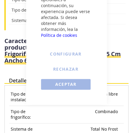
continuación, su
Tipo de frigorífico: Combinado
experiencia puede verse
afectada. Si desea
Sistema de refrigeración: Total No Frost
obtener más
información, lea la
Política de cookies
Características e información del
producto
Candy CNCQ2T6S18DW -
Frigorifico Combi Nofrost D Alto 185 Cm
CONFIGURAR
Ancho 60 Cm Blanco
RECHAZAR
Detalles
ACEPTAR
Tipo de
Instalación libre
instalación:
Tipo de
Combinado
frigorífico:
Sistema de
Total No Frost