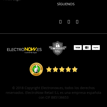
SÍGUENOS
© 2018 Copyright Electronow.es, todos los derechos
reservados. ElectroNow Retail S.L es una empresa española
con CIF B85136653