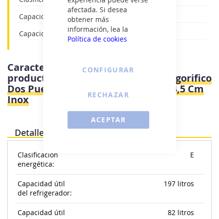
afectada. Si desea
Capacidad útil del refrigerador: 197 litros
obtener más
información, lea la
Capacidad útil del congelador: 82 litros
Política de cookies
Características e información del
CONFIGURAR
producto
Candy CNDQ2S514EX - Frigorifico
Dos Puertas E Alto 143Cm Ancho 54,5 Cm
RECHAZAR
Inox
ACEPTAR
Detalles
Clasificación
E
energética:
Capacidad útil
197 litros
del refrigerador:
Capacidad útil
82 litros