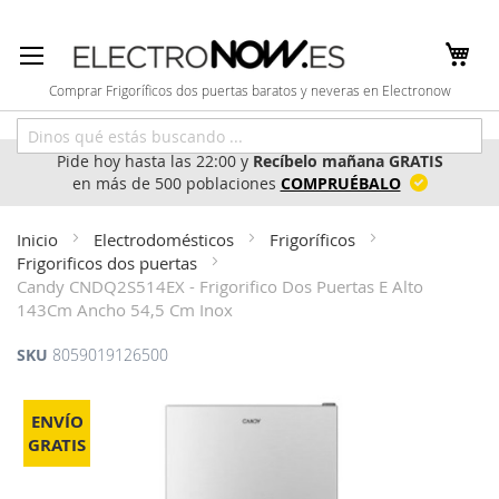
Ir
al
contenido
Comprar Frigoríficos dos puertas baratos y neveras en Electronow
Pide hoy hasta las 22:00 y
Recíbelo mañana GRATIS
en más de 500 poblaciones
COMPRUÉBALO
Inicio
Electrodomésticos
Frigoríficos
Frigorificos dos puertas
Candy CNDQ2S514EX - Frigorifico Dos Puertas E Alto
143Cm Ancho 54,5 Cm Inox
SKU
8059019126500
Saltar
al
ENVÍO
final
GRATIS
de
la