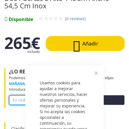
galería
54,5 Cm Inox
de
imágenes
(0 reviews)
Disponible
265€
Añadir
IVA
incluido
¿LO RECIBIRÉ MAÑANA?
Podemos entregar tu producto en el tramo horario que elijas:
Cerrar
Usamos cookies para
MAÑANA, MEDIO DÍA o TARDE
ayudar a mejorar
Introduce tu código postal para ver disponibilidad
nuestros servicios, hacer
COMPROBAR
ofertas personales y
mejorar su experiencia.
Si no acepta las cookies
opcionales a
continuación, su
Clasificación energética: E
experiencia puede verse