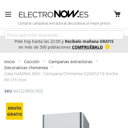
Ir
al
contenido
Comprar campanas extractoras decorativas al mejor precio
Pide hoy hasta las 22:00 y
Recíbelo mañana GRATIS
en más de 500 poblaciones
COMPRUÉBALO
Inicio
Cocción
Campanas extractoras
Decorativas chimenea
Cata GAMMA 600 - Campana Chimenea 02005219 Ancho
60 Cm Inox
SKU
8422248061803
Saltar
al
ENVÍO
final
GRATIS
de
la