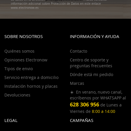
información adicional sobre Protección de Datos en este enlace
www.electronow.es
SOBRE NOSOTROS
INFORMACIÓN Y AYUDA
Quiénes somos
Contacto
Opiniones Electronow
Centro de soporte y
preguntas frecuentes
Tipos de envio
Dónde está mi pedido
Servicio entrega a domicilio
Marcas
Instalación hornos y placas
☀️ En verano, nuevo canal,
Devoluciones
escríbenos por WHATSAPP al
628 306 956
de Lunes a
Viernes de
8:00 a 14:00
LEGAL
CAMPAÑAS