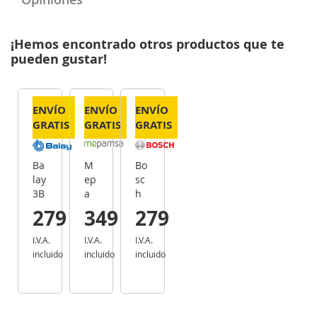
¡Hemos encontrado otros productos que te
pueden gustar!
ENVÍO
ENVÍO
ENVÍO
GRATIS
GRATIS
GRATIS
Ba
M
Bo
lay
ep
sc
3B
a
h
C0
ms
D
279
349
279
67
a
W
EX
SE
B6
I.V.A.
I.V.A.
I.V.A.
-
CR
6B
incluido
incluido
incluido
Ca
ET
C5
m
90
0 -
pa
IN
Ca
na
OX
m