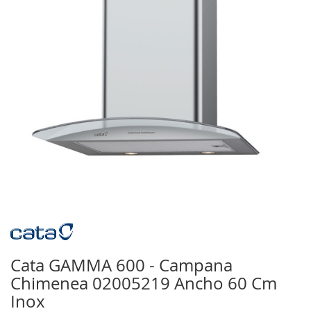
galería
de
imágenes
Saltar
al
comienzo
Cata GAMMA 600 - Campana
de
Chimenea 02005219 Ancho 60 Cm
la
galería
Inox
de