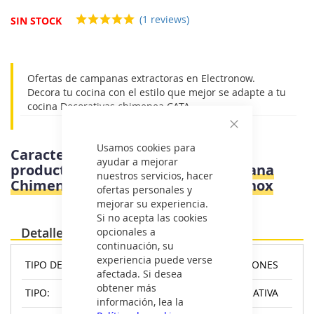
imágenes
(1 reviews)
SIN STOCK
Ofertas de campanas extractoras en Electronow.
Decora tu cocina con el estilo que mejor se adapte a tu
cocina Decorativas chimenea CATA
Cerrar
Usamos cookies para
Características e información del
ayudar a mejorar
producto
Cata GAMMA 600 - Campana
nuestros servicios, hacer
Chimenea 02005219 Ancho 60 Cm Inox
ofertas personales y
mejorar su experiencia.
Si no acepta las cookies
Detalles
opcionales a
continuación, su
experiencia puede verse
TIPO DE CONTROL:
BOTONES
afectada. Si desea
obtener más
TIPO:
DECORATIVA
información, lea la