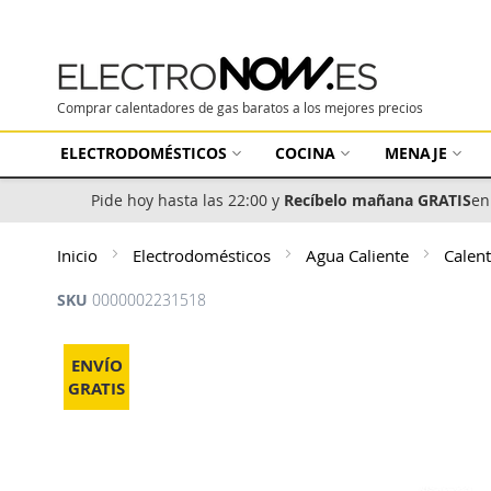
Comprar calentadores de gas baratos a los mejores precios
ELECTRODOMÉSTICOS
COCINA
MENAJE
Pide hoy hasta las 22:00 y
Recíbelo mañana GRATIS
en
Inicio
Electrodomésticos
Agua Caliente
Calen
SKU
0000002231518
Saltar
al
ENVÍO
final
GRATIS
de
la
galería
de