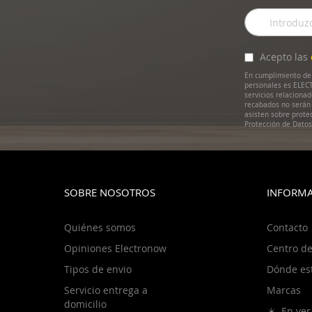
Inscríbase
a
nuestro
boletín
Acepto las
de
En cumplimiento de 
noticias:
personales es ELECT
servicios relaciona
recabados no serán 
asisten sobre prote
Protección de Dato
SOBRE NOSOTROS
INFORMA
Quiénes somos
Contacto
Opiniones Electronow
Centro de
Tipos de envio
Dónde es
Servicio entrega a
Marcas
domicilio
☀️ En ver