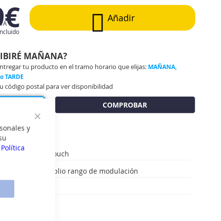
9€
Añadir
IVA
incluido
CIBIRÉ MAÑANA?
regar tu producto en el tramo horario que elijas:
MAÑANA,
 o TARDE
u código postal para ver disponibilidad
COMPROBAR
Cerrar
sonales y
su
a
Política
gital: Capsense Touch
ía: Inverter y amplio rango de modulación
r: Lean-Rich