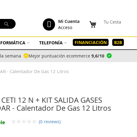
tenido
Mi Cuenta
Tu Cesta
Buscar
Acceso
FINANCIACIÓN
B2B
INFORMÁTICA
TELEFONÍA
a la semana
Mejor puntuación ecommerce
9,6/10
R - Calentador De Gas 12 Litros
 CETI 12 N + KIT SALIDA GASES
R - Calentador De Gas 12 Litros
(0 reviews)
le