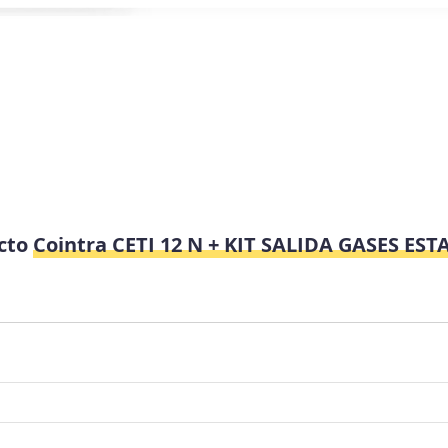
ucto
Cointra CETI 12 N + KIT SALIDA GASES EST