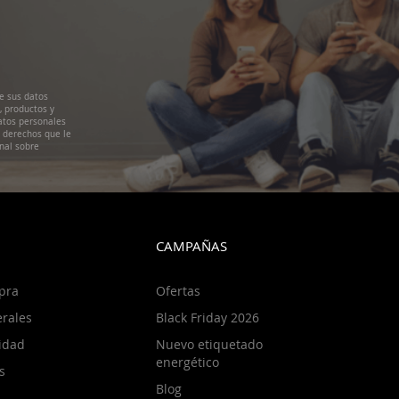
e sus datos
, productos y
atos personales
s derechos que le
nal sobre
CAMPAÑAS
pra
Ofertas
rales
Black Friday 2026
cidad
Nuevo etiquetado
energético
s
Blog