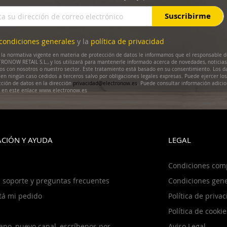
Suscribirme
condiciones generales
y la
política de privacidad
la normativa vigente en materia de protección de datos le informamos que el responsable d
RONOW RETAIL S.L., y los utilizará para mantenerle informado acerca de novedades, noticias
dos con nosotros o nuestro sector. Este tratamiento está basado en su consentimiento. Los d
en ningún caso cedidos a terceros salvo por obligaciones legales expresas. Puede ejercer lo
cción de datos en la dirección
privacidad@electronow.es
. Puede consultar información adicio
s en este enlace www.electronow.es
CIÓN Y AYUDA
LEGAL
Condiciones com
 soporte y preguntas frecuentes
Condiciones gene
tá mi pedido
Política de priva
Política de cookie
ano, nuevo canal, escríbenos por
Aviso Legal