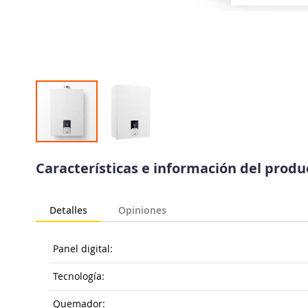
Saltar
al
Características e información del prod
comienzo
de
la
Detalles
Opiniones
galería
de
imágenes
Panel digital:
Tecnología:
Quemador: