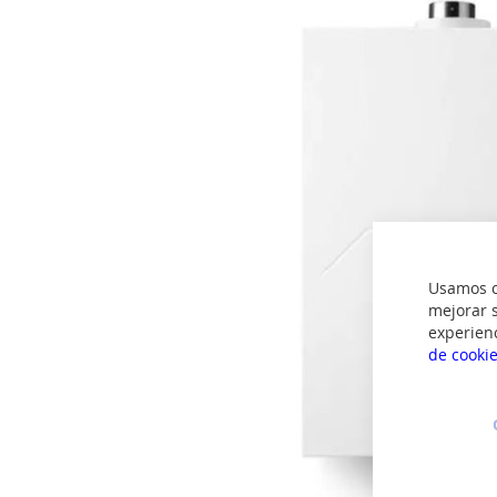
imágenes
Usamos co
mejorar s
experien
de cooki