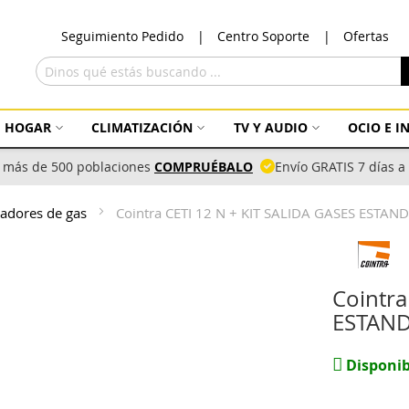
Ir
Seguimiento Pedido
Centro Soporte
Ofertas
al
con
Buscar
HOGAR
CLIMATIZACIÓN
TV Y AUDIO
OCIO E 
 más de 500 poblaciones
COMPRUÉBALO
Envío GRATIS 7 días 
tadores de gas
Cointra CETI 12 N + KIT SALIDA GASES ESTANDA
Cointra
ESTANDA
Disponib