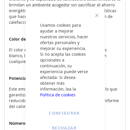
brindan un ambiente acogedor sin sacrificar el ahorro
energético. Descubre a continuación las características
que hacen de este producto una excelente opción de
Cerrar
calefacción.
Usamos cookies para
ayudar a mejorar
nuestros servicios, hacer
Color del producto
ofertas personales y
mejorar su experiencia.
El color del Emisor Térmico COINTRA SIENA 500 es
Si no acepta las cookies
blanco, lo que le permite integrarse fácilmente en
opcionales a
cualquier ambiente y decoración.
continuación, su
experiencia puede verse
afectada. Si desea
Potencia de calentamiento
obtener más
información, lea la
Este emisor térmico tiene una potencia de 500W, lo que
Política de cookies
garantiza una calefacción eficiente en espacios
reducidos. Su diseño permite una distribución uniforme
del calor en la habitación.
CONFIGURAR
Número de tubos
RECHAZAR