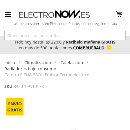
Ir
al
contenido
Las mejores ofertas en Electrodomésticos, con entrega inmediata.
Pide hoy hasta las 22:00 y
Recíbelo mañana GRATIS
en más de 500 poblaciones
COMPRUÉBALO
Inicio
Climatizacion
Calefaccion
Radiadores bajo consumo
Cointra SIENA.500 - Emisor Termoelectrico
SKU
8430709510173
Saltar
al
ENVÍO
final
GRATIS
de
la
galería