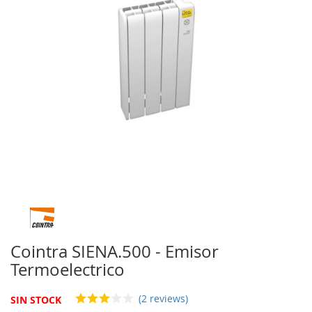
de
imágenes
Saltar
al
comienzo
Cointra SIENA.500 - Emisor
de
Termoelectrico
la
galería
de
(2 reviews)
SIN STOCK
imágenes