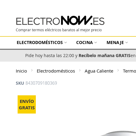
Comprar termos eléctricos baratos al mejor precio
ELECTRODOMÉSTICOS
COCINA
MENAJE
Pide hoy hasta las 22:00 y
Recíbelo mañana GRATIS
en
Inicio
Electrodomésticos
Agua Caliente
Term
SKU
8430709180369
Saltar
al
ENVÍO
final
GRATIS
de
la
galería
de