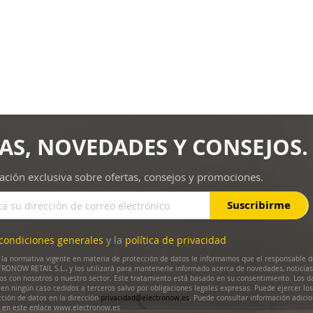
AS, NOVEDADES Y CONSEJOS.
ación exclusiva sobre ofertas, consejos y promociones.
Suscribirme
condiciones generales
y la
política de privacidad
la normativa vigente en materia de protección de datos le informamos que el responsable d
RONOW RETAIL S.L., y los utilizará para mantenerle informado acerca de novedades, noticias
dos con nosotros o nuestro sector. Este tratamiento está basado en su consentimiento. Los d
en ningún caso cedidos a terceros salvo por obligaciones legales expresas. Puede ejercer lo
cción de datos en la dirección
privacidad@electronow.es
. Puede consultar información adicio
s en este enlace www.electronow.es