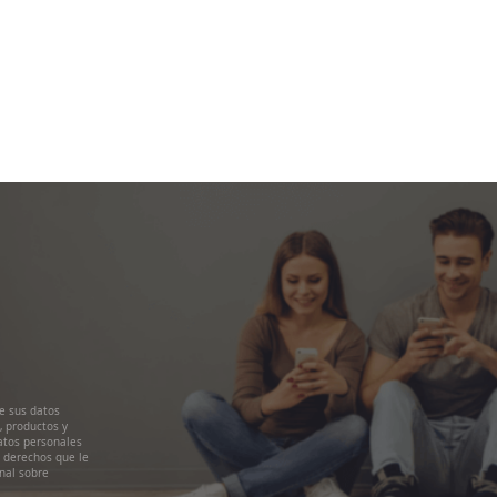
e sus datos
, productos y
atos personales
s derechos que le
nal sobre