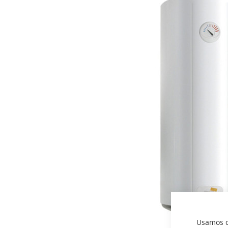
imágenes
Usamos co