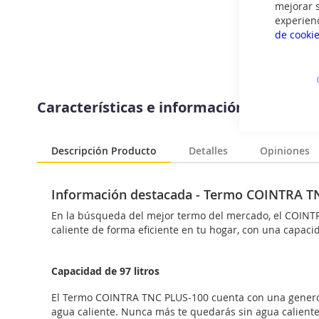
mejorar s
experien
de cooki
Saltar
al
Características e información del prod
comienzo
de
la
Descripción Producto
Detalles
Opiniones
galería
de
imágenes
Información destacada - Termo COINTRA T
En la búsqueda del mejor termo del mercado, el COINTR
caliente de forma eficiente en tu hogar, con una capacid
Capacidad de 97 litros
El Termo COINTRA TNC PLUS-100 cuenta con una generosa
agua caliente. Nunca más te quedarás sin agua caliente