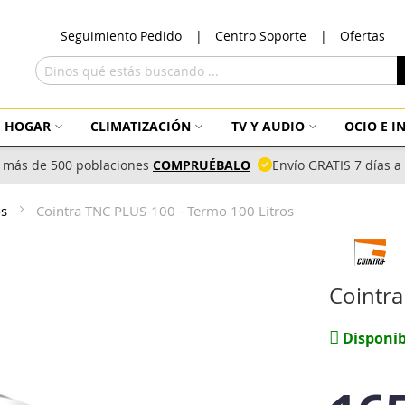
Ir
Seguimiento Pedido
Centro Soporte
Ofertas
al
con
Buscar
HOGAR
CLIMATIZACIÓN
TV Y AUDIO
OCIO E 
 más de 500 poblaciones
COMPRUÉBALO
Envío GRATIS 7 días 
os
Cointra TNC PLUS-100 - Termo 100 Litros
Cointra
Disponib