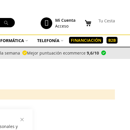
tenido
Mi Cuenta
Tu Cesta
Buscar
Acceso
FINANCIACIÓN
B2B
INFORMÁTICA
TELEFONÍA
a la semana
Mejor puntuación ecommerce
9,6/10
Cerrar
sonales y