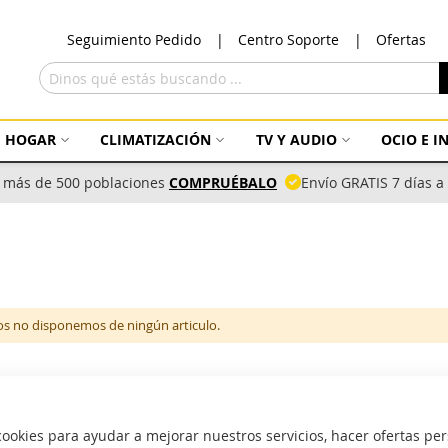
Ir
Seguimiento Pedido
Centro Soporte
Ofertas
al
con
Buscar
HOGAR
CLIMATIZACIÓN
TV Y AUDIO
OCIO E 
 más de 500 poblaciones
COMPRUÉBALO
Envío GRATIS 7 días 
s no disponemos de ningún articulo.
okies para ayudar a mejorar nuestros servicios, hacer ofertas per