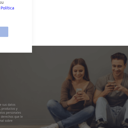
su
a
Política
e sus datos
, productos y
atos personales
s derechos que le
nal sobre