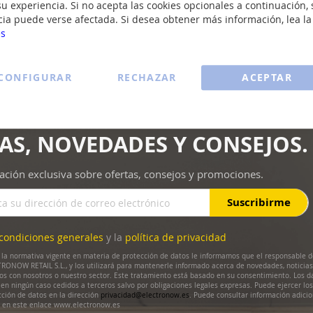
u experiencia. Si no acepta las cookies opcionales a continuación, 
cia puede verse afectada. Si desea obtener más información, lea l
es
CONFIGURAR
RECHAZAR
ACEPTAR
AS, NOVEDADES Y CONSEJOS.
ación exclusiva sobre ofertas, consejos y promociones.
Suscribirme
condiciones generales
y la
política de privacidad
la normativa vigente en materia de protección de datos le informamos que el responsable d
RONOW RETAIL S.L., y los utilizará para mantenerle informado acerca de novedades, noticias
dos con nosotros o nuestro sector. Este tratamiento está basado en su consentimiento. Los d
en ningún caso cedidos a terceros salvo por obligaciones legales expresas. Puede ejercer lo
cción de datos en la dirección
privacidad@electronow.es
. Puede consultar información adicio
s en este enlace www.electronow.es