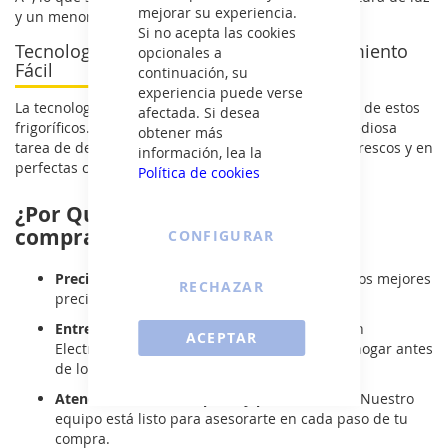
mejorar su experiencia.
y un menor impacto ambiental.
Si no acepta las cookies
Tecnología NoFrost: Frescura y Mantenimiento
opcionales a
Fácil
continuación, su
experiencia puede verse
La tecnología
NoFrost
es otro de los puntos fuertes de estos
afectada. Si desea
frigoríficos. Olvídate de la formación de hielo y la tediosa
obtener más
tarea de descongelar, manteniendo tus alimentos frescos y en
información, lea la
perfectas condiciones más tiempo.
Política de cookies
¿Por Qué Elegir ElectroNOW para
comprar tu frigorifico Balay?
CONFIGURAR
Precios más bajos del mercado
: Ofrecemos los mejores
RECHAZAR
precios, asegurando calidad y asequibilidad.
Entrega inmediata
: No esperes semanas. Con
ACEPTAR
ElectroNOW, tu frigorífico Balay estará en tu hogar antes
de lo que imaginas.
Atención al cliente experta y personalizada
: Nuestro
equipo está listo para asesorarte en cada paso de tu
compra.