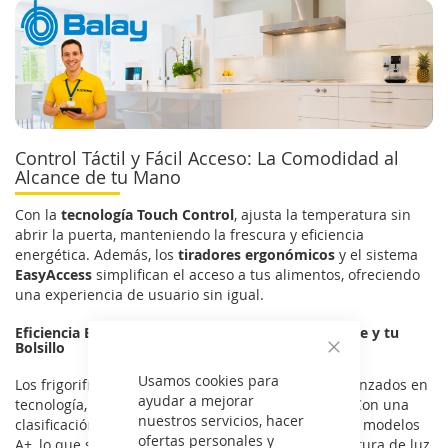
Control Táctil y Fácil Acceso: La Comodidad al
Alcance de tu Mano
Con la
tecnología Touch Control
, ajusta la temperatura sin
abrir la puerta, manteniendo la frescura y eficiencia
energética. Además, los
tiradores ergonómicos
y el sistema
EasyAccess
simplifican el acceso a tus alimentos, ofreciendo
una experiencia de usuario sin igual.
Eficiencia Energética A++: Cuida el Medio Ambiente y tu
Bolsillo
Cerrar
Usamos cookies para
Los frigorificos de una puerta Balay no solo son avanzados en
ayudar a mejorar
tecnología, sino también en
eficiencia energética
. Con una
nuestros servicios, hacer
clasificación
A++
, consumen un 20% menos que los modelos
ofertas personales y
A+, lo que significa un ahorro significativo en tu factura de luz