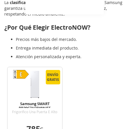
La
clasificación energética A++
de estos frigoríficos Samsung
garantiza un ahorro significativo en tu factura de luz,
respetando el medio ambiente.
¿Por Qué Elegir ElectroNOW?
Precios más bajos del mercado.
Entrega inmediata del producto.
Atención personalizada y experta.
ENVÍO
ENVÍO
GRATIS
GRATIS
Samsung SMART
RR39C7AF5WW/EF
Frigorifico Una Puerta E Alto
186 Cm Ancho 59,5 Cm
Blanco