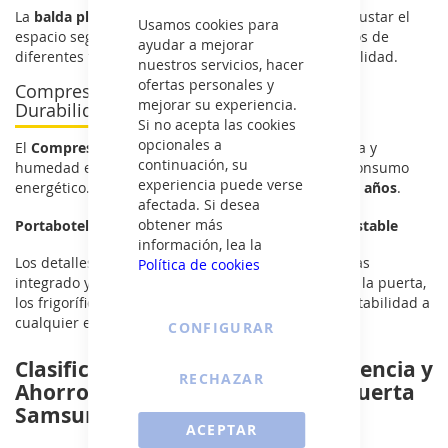
Cerrar
La
balda plegable
de estos frigorificos te permite ajustar el
Usamos cookies para
espacio según tus necesidades. Almacena alimentos de
ayudar a mejorar
diferentes tamaños o botellas con facilidad y flexibilidad.
nuestros servicios, hacer
ofertas personales y
Compresor Digital Inverter: Eficiencia y
mejorar su experiencia.
Durabilidad
Si no acepta las cookies
opcionales a
El
Compresor Digital Inverter
ajusta la temperatura y
continuación, su
humedad en 7 niveles diferentes, optimizando el consumo
experiencia puede verse
energético. Además, disfruta de una garantía de
10 años
.
afectada. Si desea
obtener más
Portabotellas Integrado y Apertura de Puerta Ajustable
información, lea la
Los detalles hacen la diferencia. Con el portabotellas
Política de cookies
integrado y la posibilidad de ajustar la apertura de la puerta,
los frigoríficos Samsung ofrecen comodidad y adaptabilidad a
cualquier espacio.
CONFIGURAR
Clasificación Energética A++: Eficiencia y
RECHAZAR
Ahorro en tu Frigorífico de Una Puerta
Samsung
ACEPTAR