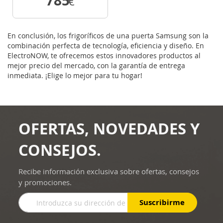
785
€
VER DETALLE
En conclusión, los frigoríficos de una puerta Samsung son la
combinación perfecta de tecnología, eficiencia y diseño. En
ElectroNOW, te ofrecemos estos innovadores productos al
mejor precio del mercado, con la garantía de entrega
inmediata. ¡Elige lo mejor para tu hogar!
OFERTAS, NOVEDADES Y
CONSEJOS.
Recibe información exclusiva sobre ofertas, consejos
y promociones.
Inscríbase
Suscribirme
a
nuestro