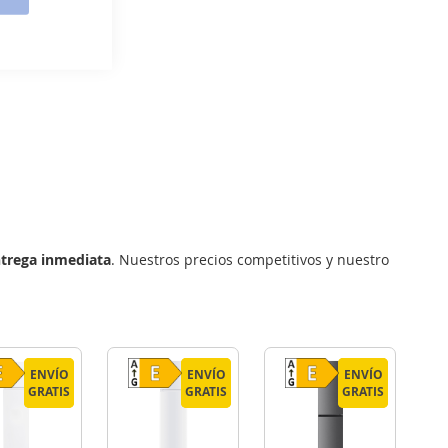
trega inmediata
. Nuestros precios competitivos y nuestro
ENVÍO
ENVÍO
ENVÍO
ENVÍO
ENVÍO
ENVÍO
GRATIS
GRATIS
GRATIS
GRATIS
GRATIS
GRATIS