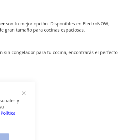
ber
son tu mejor opción. Disponibles en ElectroNOW,
de gran tamaño para cocinas espaciosas.
ón sin congelador para tu cocina, encontrarás el perfecto
Cerrar
sonales y
su
a
Política