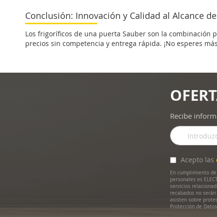
VER
VER
VE
Conclusión: Innovación y Calidad al Alcance d
DETALLE
DETALLE
DETA
Los frigoríficos de una puerta Sauber son la combinación 
precios sin competencia y entrega rápida. ¡No esperes más 
OFERT
Recibe inform
Inscríbase
a
nuestro
boletín
Acepto las
de
En cumplimiento de 
noticias:
personales es ELECT
servicios relaciona
recabados no serán 
asisten sobre prote
Protección de Dato