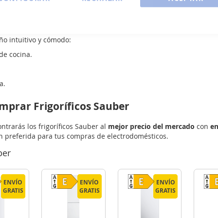
ntos frescos por más tiempo.
uber: Pensados para el Usuario
ño intuitivo y cómodo:
de cocina.
a.
mprar Frigoríficos Sauber
trarás los frigoríficos Sauber al
mejor precio del mercado
con
en
n preferida para tus compras de electrodomésticos.
ber
ENVÍO
ENVÍO
ENVÍO
ENVÍO
ENVÍO
ENVÍO
GRATIS
GRATIS
GRATIS
GRATIS
GRATIS
GRATIS