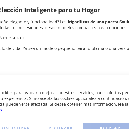
Elección Inteligente para tu Hogar
iseño elegante y funcionalidad? Los
frigoríficos de una puerta Sau
 todas tus necesidades, desde modelos compactos hasta opciones 
 Necesidad
tilo de vida. Ya sea un modelo pequeño para tu oficina o una versi
Óptima
okies para ayudar a mejorar nuestros servicios, hacer ofertas per
ica:
u experiencia. Si no acepta las cookies opcionales a continuación, 
ielo y la humedad excesiva.
cia puede verse afectada. Si desea obtener más información, lea l
es
tico.
isos con un solo toque.
CONFIGURAR
RECHAZAR
ACEPTAR