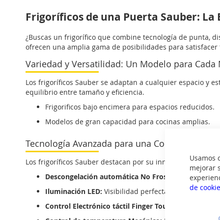
Frigoríficos de una Puerta Sauber: La 
¿Buscas un frigorífico que combine tecnología de punta, d
ofrecen una amplia gama de posibilidades para satisfacer
Variedad y Versatilidad: Un Modelo para Cada
Los frigoríficos Sauber se adaptan a cualquier espacio y es
equilibrio entre tamaño y eficiencia.
Frigorificos bajo encimera para espacios reducidos.
Modelos de gran capacidad para cocinas amplias.
Tecnología Avanzada para una Conservación 
Usamos co
Los frigoríficos Sauber destacan por su innovación tecnológ
mejorar s
Descongelación automática No Frost:
Olvídate del h
experien
de cooki
Iluminación LED:
Visibilidad perfecta y ahorro energé
Control Electrónico táctil Finger Touch:
Ajustes prec