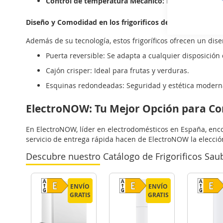
Control de temperatura Mecánico:
Mantén tus alime
Diseño y Comodidad en los frigorificos de una Puerta Sa
Además de su tecnología, estos frigoríficos ofrecen un dise
Puerta reversible: Se adapta a cualquier disposición 
Cajón crisper: Ideal para frutas y verduras.
Esquinas redondeadas: Seguridad y estética modern
ElectroNOW: Tu Mejor Opción para Co
En ElectroNOW, líder en electrodomésticos en España, encon
servicio de entrega rápida hacen de ElectroNOW la elecció
Descubre nuestro Catálogo de Frigorificos Sau
ENVÍO
ENVÍO
ENVÍO
ENVÍO
GRATIS
GRATIS
GRATIS
GRATIS