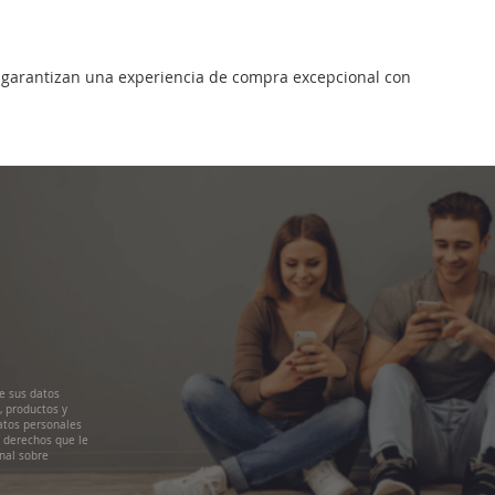
W, garantizan una experiencia de compra excepcional con
e sus datos
, productos y
atos personales
s derechos que le
nal sobre