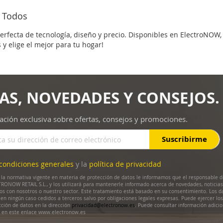
R
VER
e Todos
LLE
DETALLE
perfecta de tecnología, diseño y precio. Disponibles en ElectroNO
y elige el mejor para tu hogar!
AS, NOVEDADES Y CONSEJOS.
ación exclusiva sobre ofertas, consejos y promociones.
Suscribirme
condiciones generales
y la
política de privacidad
la normativa vigente en materia de protección de datos le informamos que el responsable d
RONOW RETAIL S.L., y los utilizará para mantenerle informado acerca de novedades, noticias
dos con nosotros o nuestro sector. Este tratamiento está basado en su consentimiento. Los d
en ningún caso cedidos a terceros salvo por obligaciones legales expresas. Puede ejercer lo
cción de datos en la dirección
privacidad@electronow.es
. Puede consultar información adicio
s en este enlace www.electronow.es