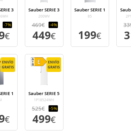
SERIE 3
Sauber SERIE 3
Sauber SERIE 1
Saub
26WH
200WV
85
2P
469€
33
-7%
-4%
199
79
449
€
€
€
R
VER
VER
LLE
DETALLE
DETALLE
DE
ENVÍO
ENVÍO
ENVÍO
ENVÍO
GRATIS
GRATIS
GRATIS
GRATIS
SERIE 1
Sauber SERIE 5
I
1P18524WH
525€
-5%
49
499
€
€