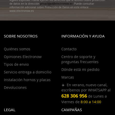
legales expresas. Puede ejercer los derechos que le asisten sobre protección
de datos en la dirección
privacidad@electronow.es
. Puede consultar
información adicional sobre Protección de Datos en este enlace
www.electronow.es
SOBRE NOSOTROS
INFORMACIÓN Y AYUDA
Quiénes somos
Contacto
Opiniones Electronow
Centro de soporte y
preguntas frecuentes
Tipos de envio
Dónde está mi pedido
Servicio entrega a domicilio
Marcas
Instalación hornos y placas
☀️ En verano, nuevo canal,
Devoluciones
escríbenos por WHATSAPP al
628 306 956
de Lunes a
Viernes de
8:00 a 14:00
LEGAL
CAMPAÑAS