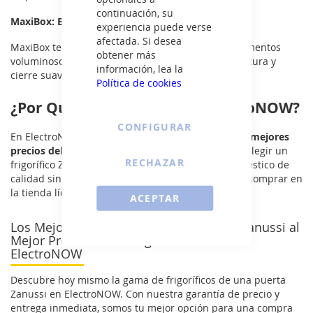
continuación, su
MaxiBox: Espacio Ampliado para Almacenaje
experiencia puede verse
afectada. Si desea
MaxiBox te brinda un espacio excepcional para alimentos
obtener más
voluminosos, con guías telescópicas para una apertura y
información, lea la
cierre suaves.
Política de cookies
¿Por Qué Elegir Zanussi en ElectroNOW?
CONFIGURAR
En ElectroNOW, nos enorgullecemos de ofrecer los
mejores
precios del mercado
y una
entrega inmediata
. Al elegir un
RECHAZAR
frigorífico Zanussi, no solo obtienes un electrodoméstico de
calidad sino también el respaldo y la confianza de comprar en
la tienda líder en España.
ACEPTAR
Los Mejores Frigorificos de una Puerta Zanussi al
Mejor Precio con Entrega Inmediata en
ElectroNOW
Descubre hoy mismo la gama de frigoríficos de una puerta
Zanussi en ElectroNOW. Con nuestra garantía de precio y
entrega inmediata, somos tu mejor opción para una compra