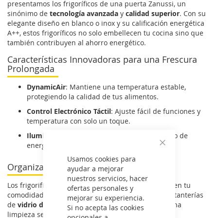
presentamos los frigoríficos de una puerta Zanussi, un
sinónimo de
tecnología avanzada
y
calidad superior
. Con su
elegante diseño en blanco o inox y su calificación energética
A++, estos frigoríficos no solo embellecen tu cocina sino que
también contribuyen al ahorro energético.
Características Innovadoras para una Frescura
Prolongada
DynamicAir
: Mantiene una temperatura estable,
protegiendo la calidad de tus alimentos.
Control Electrónico Táctil
: Ajuste fácil de funciones y
temperatura con solo un toque.
Iluminación LED
: Visibilidad perfecta y ahorro de
energía.
Cerrar
Usamos cookies para
Organización y Limpieza Optimizadas
ayudar a mejorar
nuestros servicios, hacer
Los frigorificos Zanussi están diseñados pensando en tu
ofertas personales y
comodidad. Con características como
MaxiBox
y estanterías
mejorar su experiencia.
de
vidrio de seguridad
, ofrecen espacio amplio y una
Si no acepta las cookies
limpieza sencilla.
opcionales a