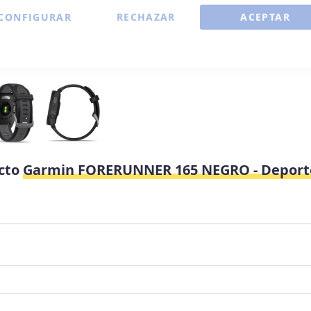
CONFIGURAR
RECHAZAR
ACEPTAR
ucto
Garmin FORERUNNER 165 NEGRO - Deport