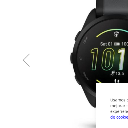
imágenes
Usamos co
mejorar s
experien
de cooki