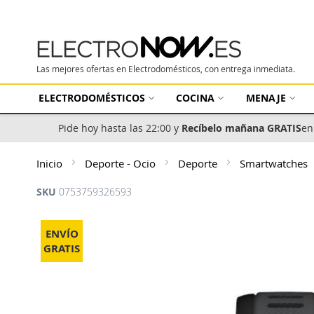
Las mejores ofertas en Electrodomésticos, con entrega inmediata.
ELECTRODOMÉSTICOS
COCINA
MENAJE
Pide hoy hasta las 22:00 y
Recíbelo mañana GRATIS
en
Inicio
Deporte - Ocio
Deporte
Smartwatches
SKU
0753759326593
Saltar
al
ENVÍO
final
GRATIS
de
la
galería
de