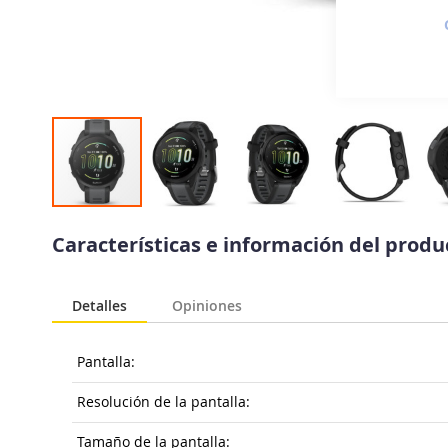
Saltar
al
Características e información del prod
comienzo
de
la
Detalles
Opiniones
galería
de
imágenes
Pantalla:
Resolución de la pantalla:
Tamaño de la pantalla: