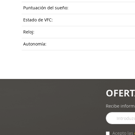
Puntuación del sueño:
Estado de VFC:
Reloj:
Autonomía:
OFERT
Recibe inform
Inscríbase
a
nuestro
boletín
Acepto las