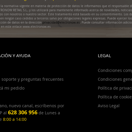
la normativa vigente en materia de protección de datos le informamos que el responsable d
RONOW RETAIL S.L., y los utilizará para mantenerle informado acerca de novedades, noticias
dos con nosotros o nuestro sector. Este tratamiento está basado en su consentimiento. Los d
en ningún caso cedidos a terceros salvo por obligaciones legales expresas. Puede ejercer lo
cción de datos en la dirección
privacidad@electronow.es
. Puede consultar información adicio
s en este enlace www.electronow.es
CIÓN Y AYUDA
LEGAL
Condiciones com
 soporte y preguntas frecuentes
Condiciones gene
tá mi pedido
Política de priva
Política de cookie
ano, nuevo canal, escríbenos por
Aviso Legal
628 306 956
P al
de Lunes a
de
8:00 a 14:00