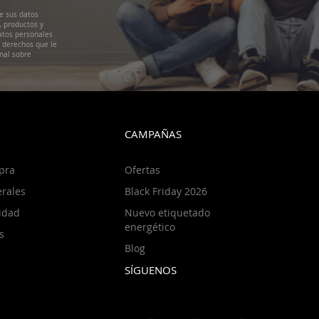
e sus datos
, productos y
atos personales
s derechos que le
nal sobre
CAMPAÑAS
pra
Ofertas
rales
Black Friday 2026
cidad
Nuevo etiquetado
energético
s
Blog
SÍGUENOS