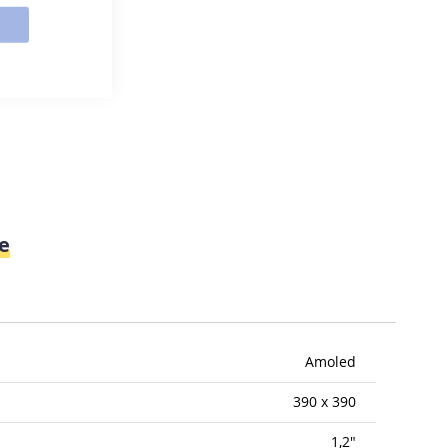
e
Amoled
390 x 390
1,2"