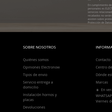
de
En cumplimiento de 
noticias:
personales es ELECT
servicios relaciona
recabados no serán 
asisten sobre prote
Protección de Dato
SOBRE NOSOTROS
INFORMA
Quiénes somos
Contacto
Opiniones Electronow
Centro de
Tipos de envio
Dónde es
Servicio entrega a
Marcas
domicilio
☀️ En ver
Instalación hornos y
WHATSAP
placas
Viernes 
Devoluciones