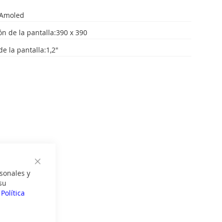
:Amoled
ón de la pantalla:390 x 390
e la pantalla:1,2"
Cerrar
sonales y
su
a
Política