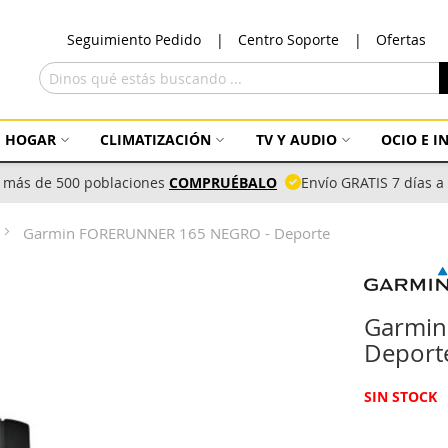
Ir
Seguimiento Pedido
Centro Soporte
Ofertas
al
con
Buscar
HOGAR
CLIMATIZACIÓN
TV Y AUDIO
OCIO E 
 más de 500 poblaciones
COMPRUÉBALO
Envío GRATIS 7 días 
Garmin FORERUNNER 165 NEGRO - Deporte
Garmin
Deport
SIN STOCK