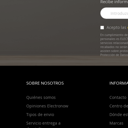
Recibe inform
Inscríbase
a
nuestro
boletín
Acepto las
de
En cumplimiento de 
noticias:
personales es ELECT
servicios relaciona
recabados no serán 
asisten sobre prote
Protección de Dato
SOBRE NOSOTROS
INFORMA
Quiénes somos
Contacto
Opiniones Electronow
Centro de
Tipos de envio
Dónde es
Servicio entrega a
Marcas