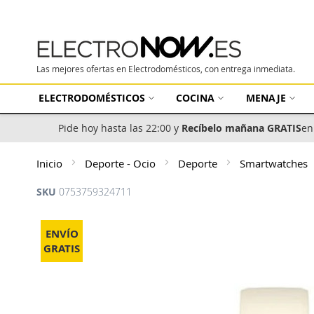
Las mejores ofertas en Electrodomésticos, con entrega inmediata.
ELECTRODOMÉSTICOS
COCINA
MENAJE
Pide hoy hasta las 22:00 y
Recíbelo mañana GRATIS
en
Inicio
Deporte - Ocio
Deporte
Smartwatches
SKU
0753759324711
Saltar
al
ENVÍO
final
GRATIS
de
la
galería
de