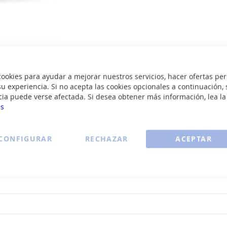
okies para ayudar a mejorar nuestros servicios, hacer ofertas per
u experiencia. Si no acepta las cookies opcionales a continuación, 
cia puede verse afectada. Si desea obtener más información, lea l
es
ucto
Garmin LILY 2 CREAM GOLD/COCONUT SIL
CONFIGURAR
RECHAZAR
ACEPTAR