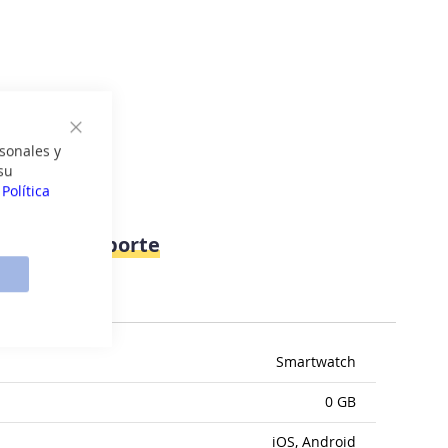
Cerrar
sonales y
su
a
Política
ICONE - Deporte
Smartwatch
0 GB
iOS, Android