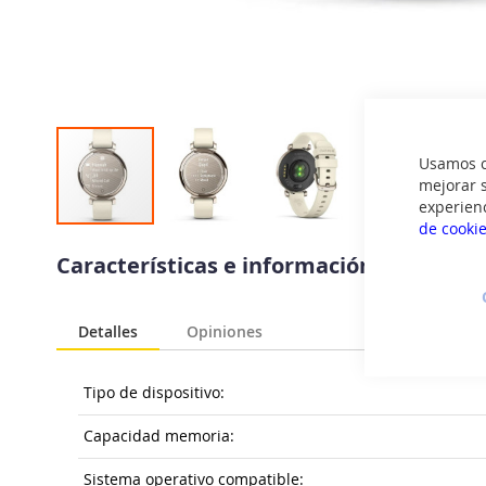
Usamos co
mejorar s
experien
de cooki
Saltar
al
Características e información del prod
comienzo
de
la
Detalles
Opiniones
galería
de
imágenes
Tipo de dispositivo:
Capacidad memoria:
Sistema operativo compatible: