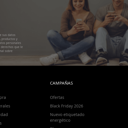
e sus datos
, productos y
atos personales
s derechos que le
nal sobre
CAMPAÑAS
pra
Ofertas
rales
Black Friday 2026
cidad
Nuevo etiquetado
energético
s