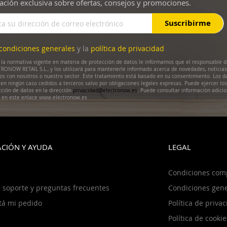
ación exclusiva sobre ofertas, consejos y promociones.
Suscribirme
condiciones generales
y la
política de privacidad
la normativa vigente en materia de protección de datos le informamos que el responsable d
RONOW RETAIL S.L., y los utilizará para mantenerle informado acerca de novedades, noticias
dos con nosotros o nuestro sector. Este tratamiento está basado en su consentimiento. Los d
en ningún caso cedidos a terceros salvo por obligaciones legales expresas. Puede ejercer lo
cción de datos en la dirección
privacidad@electronow.es
. Puede consultar información adicio
s en este enlace www.electronow.es
CIÓN Y AYUDA
LEGAL
Condiciones com
 soporte y preguntas frecuentes
Condiciones gene
tá mi pedido
Política de priva
Política de cookie