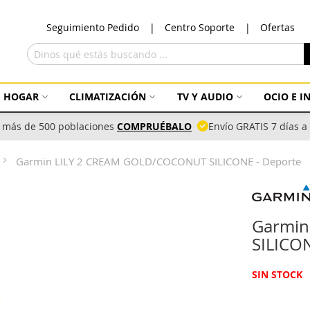
Ir
Seguimiento Pedido
Centro Soporte
Ofertas
al
con
Buscar
HOGAR
CLIMATIZACIÓN
TV Y AUDIO
OCIO E 
 más de 500 poblaciones
COMPRUÉBALO
Envío GRATIS 7 días 
Garmin LILY 2 CREAM GOLD/COCONUT SILICONE - Deporte
Garmin
SILICON
SIN STOCK