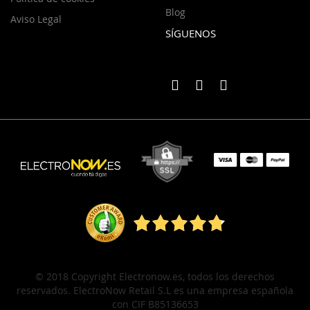
Blog
Aviso Legal
SÍGUENOS
© 2018 Copyright Electronow.es, todos los derechos
reservados. ElectroNow Retail S.L es una empresa española
con CIF B85136653