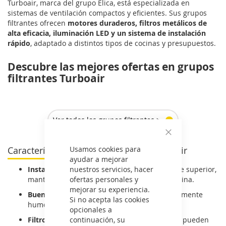
Turboair, marca del grupo Elica, está especializada en
sistemas de ventilación compactos y eficientes. Sus grupos
filtrantes ofrecen
motores duraderos, filtros metálicos de
alta eficacia, iluminación LED y un sistema de instalación
rápido
, adaptado a distintos tipos de cocinas y presupuestos.
Descubre las mejores ofertas en grupos
filtrantes Turboair
Ver todos los grupos filtrantes >
Cerrar
Usamos cookies para
Características del grupo filtrante Turboair
ayudar a mejorar
nuestros servicios, hacer
Instalación integrable:
se oculta en el mueble superior,
ofertas personales y
manteniendo una estética uniforme en la cocina.
mejorar su experiencia.
Buena potencia de extracción:
elimina eficazmente
Si no acepta las cookies
humo, grasa y olores cotidianos.
opcionales a
continuación, su
Filtros metálicos lavables:
de fácil acceso, se pueden