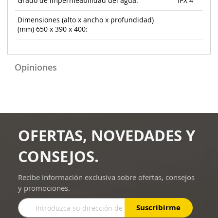
Grado de impermeabilidad del agua:
IPX 4
Dimensiones (alto x ancho x profundidad)
(mm) 650 x 390 x 400:
Opiniones
OFERTAS, NOVEDADES Y
CONSEJOS.
Recibe información exclusiva sobre ofertas, consejos
y promociones.
Inscríbase
Suscribirme
a