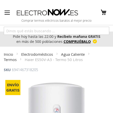
Ir
al
contenido
Comprar termos eléctricos baratos al mejor precio
Pide hoy hasta las 22:00 y
Recíbelo mañana GRATIS
en más de 500 poblaciones
COMPRUÉBALO
Inicio
Electrodomésticos
Agua Caliente
Termos
Haier ES50V-A3 - Termo 50 Litros
SKU
6941467318205
Saltar
al
ENVÍO
final
GRATIS
de
la
galería
de