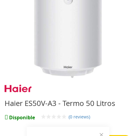
imágenes
Saltar
al
comienzo
Haier ES50V-A3 - Termo 50 Litros
de
la
(0 reviews)
galería
Disponible
de
imágenes