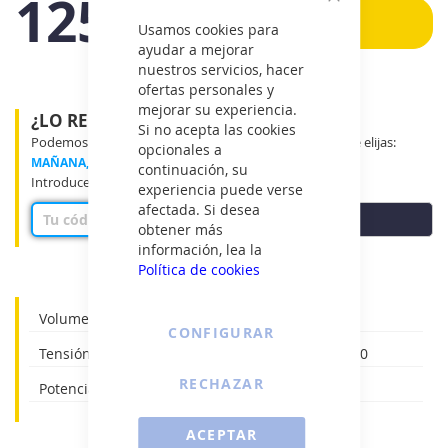
125€
Cerrar
Añadir
Usamos cookies para
IVA
ayudar a mejorar
incluido
nuestros servicios, hacer
ofertas personales y
mejorar su experiencia.
¿LO RECIBIRÉ MAÑANA?
Si no acepta las cookies
Podemos entregar tu producto en el tramo horario que elijas:
opcionales a
MAÑANA, MEDIO DÍA o TARDE
continuación, su
Introduce tu código postal para ver disponibilidad
experiencia puede verse
afectada. Si desea
COMPROBAR
obtener más
información, lea la
Política de cookies
Volumen del depósito (lt): 50
CONFIGURAR
Tensión nominal (V) / Frecuencia (HZ): 220-240/50
RECHAZAR
Potencia nominal (kW): 1.5
ACEPTAR