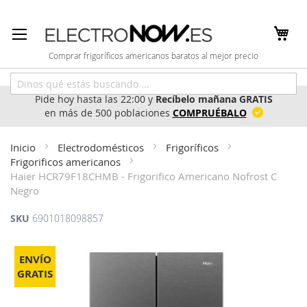
Ir
al
contenido
Comprar frigoríficos americanos baratos al mejor precio
Pide hoy hasta las 22:00 y
Recíbelo mañana GRATIS
en más de 500 poblaciones
COMPRUÉBALO
Inicio
Electrodomésticos
Frigoríficos
Frigorificos americanos
Haier HCR79F18CHMB - Frigorifico Americano Nofrost C
Negro
SKU
6901018098857
Saltar
al
ENVÍO
final
GRATIS
de
la