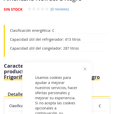
galería
de
(0 reviews)
SIN STOCK
imágenes
Clasificación energética: C
Capacidad útil del refrigerador: 413 litros
Capacidad útil del congelador: 287 litros
Características e información del
producto
Haier HCR79F18CHMB -
Cerrar
Frigorifico Americano Nofrost C Negro
Usamos cookies para
ayudar a mejorar
nuestros servicios, hacer
ofertas personales y
Detalles
mejorar su experiencia.
Si no acepta las cookies
Clasificación energética:
C
opcionales a
continuación, su