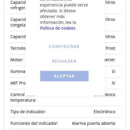
Capacidad útil del
413 litros
experiencia puede verse
refrigerador:
afectada. Si desea
obtener más
Capacidad útil del
287 litros
información, lea la
congelador:
Política de cookies
Capacidad útil total:
700 litros
CONFIGURAR
Tecnología:
Total No Frost
Motor:
Inverter
RECHAZAR
Iluminación DayLight:
Sí
ACEPTAR
ABT Pro:
Sí
Control de la
Electrónico
temperatura:
Tipo de indicador:
Electrónico
Funciones del indicador:
Alarma puerta abierta