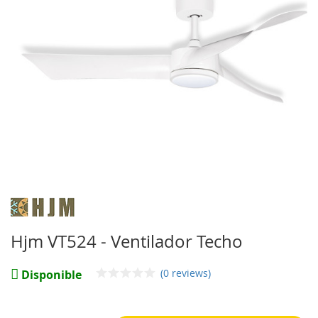
imágenes
Saltar
al
comienzo
Hjm VT524 - Ventilador Techo
de
la
(0 reviews)
galería
Disponible
de
imágenes