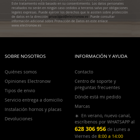
Este tratamiento está basado en su consentimiento. Los datos personales
recabados no serán en ningún caso cedidos a terceros salvo por obligaciones
legales expresas. Puede ejercer los derechos que le asisten sobre protección
de datos en la dirección
privacidad@electronow.es
. Puede consultar
información adicional sobre Protección de Datos en este enlace
www.electronow.es
SOBRE NOSOTROS
INFORMACIÓN Y AYUDA
Quiénes somos
Contacto
Opiniones Electronow
Centro de soporte y
preguntas frecuentes
Tipos de envio
Dónde está mi pedido
Servicio entrega a domicilio
Marcas
Instalación hornos y placas
☀️ En verano, nuevo canal,
Devoluciones
escríbenos por WHATSAPP al
628 306 956
de Lunes a
Viernes de
8:00 a 14:00