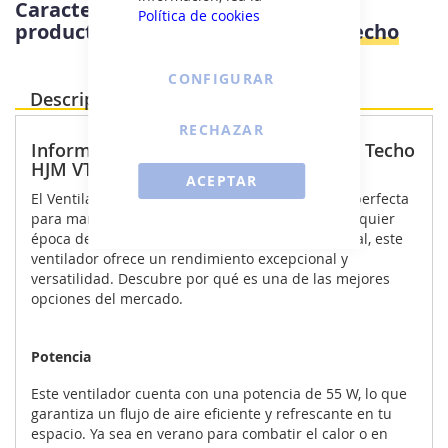
Características e información del
Política de cookies
producto
Hjm VT524 - Ventilador Techo
CONFIGURAR
Descripción Producto
RECHAZAR
Información destacada - Ventilador de Techo
HJM VT524
ACEPTAR
El Ventilador de Techo HJM VT524 es la elección perfecta
para mantener tu hogar fresco y cómodo en cualquier
época del año. Con su diseño elegante y funcional, este
ventilador ofrece un rendimiento excepcional y
versatilidad. Descubre por qué es una de las mejores
opciones del mercado.
Potencia
Este ventilador cuenta con una potencia de 55 W, lo que
garantiza un flujo de aire eficiente y refrescante en tu
espacio. Ya sea en verano para combatir el calor o en