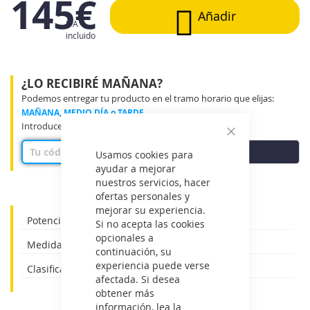
145€
Añadir
IVA
incluido
¿LO RECIBIRÉ MAÑANA?
Podemos entregar tu producto en el tramo horario que elijas:
MAÑANA, MEDIO DÍA o TARDE
Introduce tu código postal para ver disponibilidad
Cerrar
COMPROBAR
Usamos cookies para
ayudar a mejorar
nuestros servicios, hacer
ofertas personales y
mejorar su experiencia.
Potencia: 55 W
Si no acepta las cookies
opcionales a
Medidas: 132 X 40 cm
continuación, su
experiencia puede verse
Clasificación energética: E
afectada. Si desea
obtener más
información, lea la