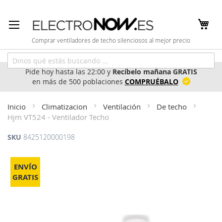
Ir
al
contenido
Comprar ventiladores de techo silenciosos al mejor precio
Pide hoy hasta las 22:00 y
Recíbelo mañana GRATIS
en más de 500 poblaciones
COMPRUÉBALO
Inicio
Climatizacion
Ventilación
De techo
Hjm VT524 - Ventilador Techo
SKU
8425120000198
Saltar
al
ENVÍO
final
GRATIS
de
la
galería
de