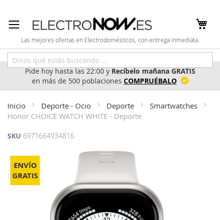
Ir
al
contenido
Las mejores ofertas en Electrodomésticos, con entrega inmediata.
Pide hoy hasta las 22:00 y
Recíbelo mañana GRATIS
en más de 500 poblaciones
COMPRUÉBALO
Inicio
Deporte - Ocio
Deporte
Smartwatches
Honor CHOICE WATCH WHITE - Deporte
SKU
6971664934816
Saltar
al
ENVÍO
final
GRATIS
de
la
galería
de