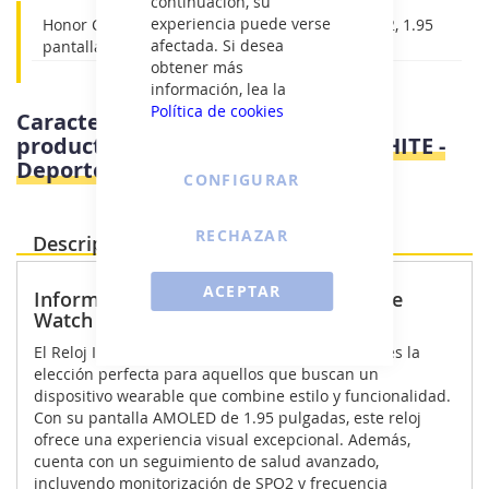
continuación, su
experiencia puede verse
Honor Choice Smartwatch, Fitness Tracker, SPO2, 1.95
afectada. Si desea
pantalla AMOLED, 12 días, GPS, 5ATM, Blanco
obtener más
información, lea la
Política de cookies
Características e información del
producto
Honor CHOICE WATCH WHITE -
Deporte
CONFIGURAR
RECHAZAR
Descripción Producto
ACEPTAR
Información destacada: HONOR Choice
Watch White
El Reloj Inteligente HONOR Choice Watch White es la
elección perfecta para aquellos que buscan un
dispositivo wearable que combine estilo y funcionalidad.
Con su pantalla AMOLED de 1.95 pulgadas, este reloj
ofrece una experiencia visual excepcional. Además,
cuenta con un seguimiento de salud avanzado,
incluyendo monitorización de SPO2 y frecuencia