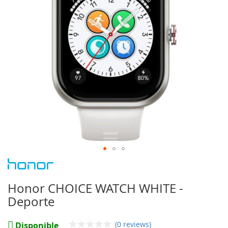
imágenes
Saltar
al
comienzo
Honor CHOICE WATCH WHITE -
de
Deporte
la
galería
de
(0 reviews)
Disponible