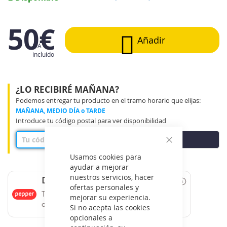
imágenes
50€
Añadir
IVA
incluido
¿LO RECIBIRÉ MAÑANA?
Podemos entregar tu producto en el tramo horario que elijas:
MAÑANA, MEDIO DÍA o TARDE
Introduce tu código postal para ver disponibilidad
COMPROBAR
Cerrar
Usamos cookies para
ayudar a mejorar
nuestros servicios, hacer
Date un capricho
ofertas personales y
Tus compras de 60€ a 2000€ financiadas
mejorar su experiencia.
con Pepper.
Si no acepta las cookies
opcionales a