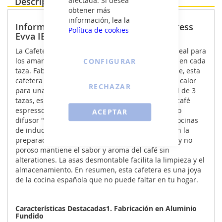
afectada. Si desea
Descripción Producto
obtener más
información, lea la
Información destacada - Cafetera Express
Política de cookies
Evva IBILI 623203
La Cafetera Express Evva de IBILI es la elección ideal para
los amantes del café que buscan calidad y sabor en cada
CONFIGURAR
taza. Fabricada en aluminio fundido indeformable, esta
cafetera garantiza una distribución uniforme del calor
RECHAZAR
para una extracción perfecta. Con una capacidad de 3
tazas, es perfecta para disfrutar de un delicioso café
espresso en cualquier momento del día. Su fondo
ACEPTAR
difusor "Full Induction" la hace compatible con cocinas
de inducción, asegurando la máxima eficiencia en la
preparación del café. Además, su interior pulido y no
poroso mantiene el sabor y aroma del café sin
alterationes. La asas desmontable facilita la limpieza y el
almacenamiento. En resumen, esta cafetera es una joya
de la cocina española que no puede faltar en tu hogar.
Características Destacadas1. Fabricación en Aluminio
Fundido