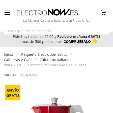
Ir
al
contenido
Las Mejores Cafeteras Italianas a un Precio Único
Pide hoy hasta las 22:00 y
Recíbelo mañana GRATIS
en más de 500 poblaciones
COMPRUÉBALO
Inicio
Pequeño Electrodomestico
Cafeteras y Cafe
Cafeteras Italianas
Ibili 623203 - Cafetera Italiana Evva Red 3 Tazas
SKU
8411922436969
Saltar
al
ENVÍO
final
GRATIS
de
la
galería