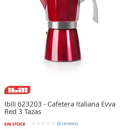
de
imágenes
Saltar
al
comienzo
Ibili 623203 - Cafetera Italiana Evva
de
Red 3 Tazas
la
galería
de
(0 reviews)
SIN STOCK
imágenes