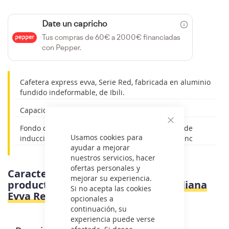
Date un capricho
Tus compras de 60€ a 2000€ financiadas
con Pepper.
Cafetera express evva, Serie Red, fabricada en aluminio
fundido indeformable, de Ibili.
Capacidad: 3 tazas.
Fondo difusor "Full Induction", especial cocinas de
Cerrar
Usamos cookies para
inducción, para proporcionar una máxima eficienc
ayudar a mejorar
nuestros servicios, hacer
ofertas personales y
Características e información del
mejorar su experiencia.
producto
Ibili 623203 - Cafetera Italiana
Si no acepta las cookies
Evva Red 3 Tazas
opcionales a
continuación, su
experiencia puede verse