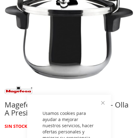
imágenes
Saltar
al
comienzo
Magefesa STAR BOMBEADA 6L - Olla
de
Cerrar
A Presion 6 Litros
la
Usamos cookies para
galería
ayudar a mejorar
de
nuestros servicios, hacer
(6 reviews)
SIN STOCK
imágenes
ofertas personales y
mejorar su experiencia.