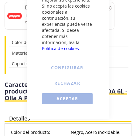
Si no acepta las cookies
Date un capricho
opcionales a
Tus compras de 60€ a 2000€ financiadas
continuación, su
con Pepper.
experiencia puede verse
afectada. Si desea
obtener más
Color del producto: Negro, Acero inoxidable.
información, lea la
Política de cookies
Material de la carcasa: Acero inoxidable.
Capacidad total: 6L
CONFIGURAR
RECHAZAR
Características e información del
producto
Magefesa STAR BOMBEADA 6L -
Olla A Presion 6 Litros
ACEPTAR
Detalles
Color del producto:
Negro, Acero inoxidable.