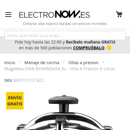
Ir
al
contenido
Comprar ollas express baratas con precios increíbles
Pide hoy hasta las 22:00 y
Recíbelo mañana GRATIS
en más de 500 poblaciones
COMPRUÉBALO
Inicio
Menaje de cocina
Ollas a presion
Magefesa STAR BOMBEADA 6L - Olla A Presion 6 Litros
SKU
8429113121822
Saltar
al
ENVÍO
final
GRATIS
de
la
galería
de