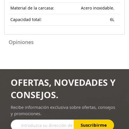
Material de la carcasa:
Acero inoxidable.
Capacidad total:
6L
Opiniones
OFERTAS, NOVEDADES Y
CONSEJOS.
Recibe información exclusiva sobre ofertas, consejos
y promociones.
Inscríbase
Suscribirme
a