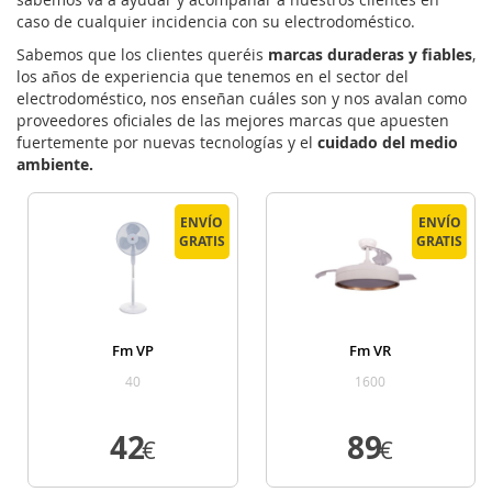
caso de cualquier incidencia con su electrodoméstico.
Sabemos que los clientes queréis
marcas duraderas y fiables
,
los años de experiencia que tenemos en el sector del
electrodoméstico, nos enseñan cuáles son y nos avalan como
proveedores oficiales de las mejores marcas que apuesten
fuertemente por nuevas tecnologías y el
cuidado del medio
ambiente.
ENVÍO
ENVÍO
GRATIS
GRATIS
Fm VP
Fm VR
40
1600
42
89
€
€