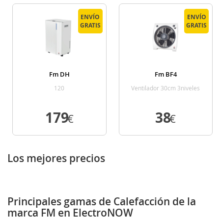
ENVÍO
ENVÍO
GRATIS
GRATIS
Fm DH
Fm BF4
120
Ventilador 30cm 3niveles
179
38
€
€
VER DETALLE
VER DETALLE
Los mejores precios
Principales gamas de Calefacción de la
marca FM en ElectroNOW