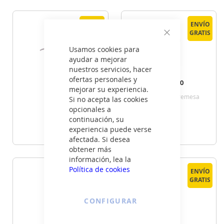
VER DETALLE
VER DETALLE
ENVÍO
ENVÍO
GRATIS
GRATIS
Cerrar
Usamos cookies para
ayudar a mejorar
nuestros servicios, hacer
ofertas personales y
Fm VR
Fm SB130
mejorar su experiencia.
1400
Ventilador Sobremesa
Si no acepta las cookies
opcionales a
continuación, su
95
35
€
€
experiencia puede verse
afectada. Si desea
obtener más
VER DETALLE
VER DETALLE
información, lea la
Política de cookies
ENVÍO
ENVÍO
GRATIS
GRATIS
CONFIGURAR