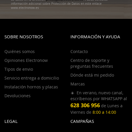
información adicional sobre Protección de Datos en este enlace
www.electronow.es
SOBRE NOSOTROS
INFORMACIÓN Y AYUDA
Quiénes somos
Contacto
Opiniones Electronow
Centro de soporte y
preguntas frecuentes
Tipos de envio
Dónde está mi pedido
Servicio entrega a domicilio
Marcas
Instalación hornos y placas
☀️ En verano, nuevo canal,
Devoluciones
escríbenos por WHATSAPP al
628 306 956
de Lunes a
Viernes de
8:00 a 14:00
LEGAL
CAMPAÑAS