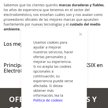
Sabemos que los clientes queréis
marcas duraderas y fiables
,
los años de experiencia que tenemos en el sector del
electrodoméstico, nos enseñan cuáles son y nos avalan como
proveedores oficiales de las mejores marcas que apuesten
fuertemente por nuevas tecnologías y el
cuidado del medio
ambiente.
Cerrar
Usamos cookies para
Los mejores precios
ayudar a mejorar
nuestros servicios, hacer
ofertas personales y
mejorar su experiencia.
Principales gamas de de la marca KSIX en
Si no acepta las cookies
ElectroNOW
opcionales a
continuación, su
experiencia puede verse
afectada. Si desea
obtener más
información, lea la
OFERTAS, NOVEDADES Y
Política de cookies