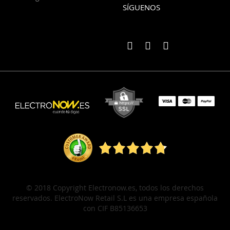
SÍGUENOS
© 2018 Copyright Electronow.es, todos los derechos
reservados. ElectroNow Retail S.L es una empresa española
con CIF B85136653