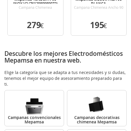
INOX V2 (7612980989072)
BLANCA
Campana Chimenea
Campana Chimenea Ancho 90
Cm Blanca
279
195
€
€
VER DETALLE
VER DETALLE
Descubre los mejores Electrodomésticos
Mepamsa en nuestra web.
Elige la categoría que se adapta a tus necesidades y si dudas,
tenemos el mejor equipo de asesoramiento preparado para
ti.
Campanas convencionales
Campanas decorativas
Mepamsa
chimenea Mepamsa