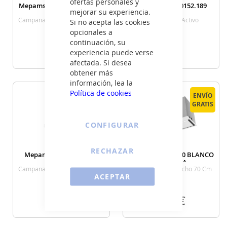
ofertas personales y
Mepamsa DISCRET 60 INOX
Mepamsa 112.0152.189
mejorar su experiencia.
Campana Integrable Ancho 60
Filtro Carbon Activo
Si no acepta las cookies
Cm
opcionales a
continuación, su
349
16
€
€
experiencia puede verse
afectada. Si desea
obtener más
VER DETALLE
VER DETALLE
información, lea la
Política de cookies
ENVÍO
ENVÍO
GRATIS
GRATIS
CONFIGURAR
RECHAZAR
Mepamsa STILO NEO 60
Mepamsa IRUN 70 BLANCO
BLANCA
MEPAMSA
Campana Chimenea Ancho 60
Grupo Filtrante Ancho 70 Cm
ACEPTAR
Cm Blanca
Blanca
269
399
€
€
VER DETALLE
VER DETALLE