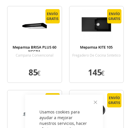
VER DETALLE
VER DETALLE
ENVÍO
ENVÍO
GRATIS
GRATIS
Mepamsa BRISA PLUS 60
Mepamsa KITE 105
NEGRA
Campana Convencional
Fregadero De Cocina Sintetico
Ancho 60 Cm Negra
100 Cm 1 Cubeta 1 Escurridor
85
145
€
€
VER DETALLE
VER DETALLE
ENVÍO
ENVÍO
GRATIS
GRATIS
Cerrar
Usamos cookies para
ayudar a mejorar
nuestros servicios, hacer