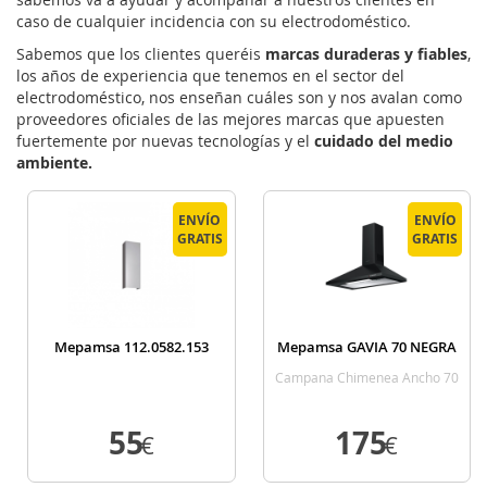
caso de cualquier incidencia con su electrodoméstico.
Sabemos que los clientes queréis
marcas duraderas y fiables
,
los años de experiencia que tenemos en el sector del
electrodoméstico, nos enseñan cuáles son y nos avalan como
proveedores oficiales de las mejores marcas que apuesten
fuertemente por nuevas tecnologías y el
cuidado del medio
ambiente.
ENVÍO
ENVÍO
GRATIS
GRATIS
Mepamsa 112.0582.153
Mepamsa GAVIA 70 NEGRA
Campana Chimenea Ancho 70
Cm Negra
55
175
€
€