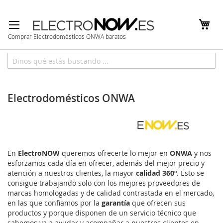
Ir
al
contenido
Comprar Electrodomésticos ONWA baratos
Inicio
Marcas
ONWA
Electrodomésticos ONWA
En
ElectroNOW
queremos ofrecerte lo mejor en
ONWA
y nos
esforzamos cada día en ofrecer, además del mejor precio y
atención a nuestros clientes, la mayor
calidad 360º
. Esto se
consigue trabajando solo con los mejores proveedores de
marcas homologadas y de calidad contrastada en el mercado,
en las que confiamos por la
garantía
que ofrecen sus
productos y porque disponen de un servicio técnico que
sabemos va a ayudar y acompañar a nuestros clientes en