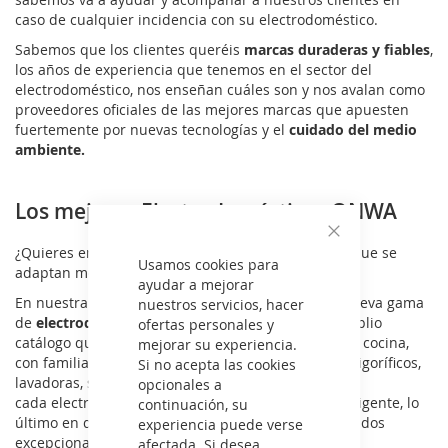
caso de cualquier incidencia con su electrodoméstico.
Sabemos que los clientes queréis
marcas duraderas y fiables
,
los años de experiencia que tenemos en el sector del
electrodoméstico, nos enseñan cuáles son y nos avalan como
proveedores oficiales de las mejores marcas que apuesten
fuertemente por nuevas tecnologías y el
cuidado del medio
ambiente.
Los mejores Electrodomésticos ONWA
¿Quieres encontrar los
electrodomésticos ONWA
Cerrar
que se
Usamos cookies para
adaptan mejor a tus necesidades?
ayudar a mejorar
En nuestra tienda online vas a poder adquirir la nueva gama
nuestros servicios, hacer
de
electrodomésticos ONWA
. Te ofrecemos un amplio
ofertas personales y
catálogo que aborda las categorías de lavado, frío y cocina,
mejorar su experiencia.
con familias como hornos, encimeras, campanas, frigoríficos,
Si no acepta las cookies
lavadoras, secadoras… Dentro de
opcionales a
cada electrodoméstico encontrarás tecnología inteligente, lo
continuación, su
último en diseño, garantía de rendimiento y resultados
experiencia puede verse
excepcionales.
afectada. Si desea