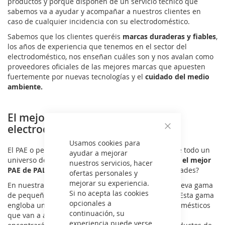
productos y porque disponen de un servicio técnico que
sabemos va a ayudar y acompañar a nuestros clientes en
caso de cualquier incidencia con su electrodoméstico.
Sabemos que los clientes queréis
marcas duraderas y fiables
,
los años de experiencia que tenemos en el sector del
electrodoméstico, nos enseñan cuáles son y nos avalan como
proveedores oficiales de las mejores marcas que apuesten
fuertemente por nuevas tecnologías y el
cuidado del medio
ambiente.
El mejor pequeño aparato
electrodoméstico PALSON
Cerrar
Usamos cookies para
El PAE o pequeño aparato electrodomésticos, ofrece todo un
ayudar a mejorar
universo de familias y modelos, ¿Quieres encontrar
el mejor
nuestros servicios, hacer
PAE de PALSON
que se adapta mejor a tus necesidades?
ofertas personales y
mejorar su experiencia.
En nuestra tienda online vas a poder adquirir la nueva gama
Si no acepta las cookies
de pequeño aparato electrodoméstico de PALSON. Esta gama
opcionales a
engloba un amplio catálogo de pequeños electrodomésticos
continuación, su
que van a ayudarte en las tareas diarias del hogar,
experiencia puede verse