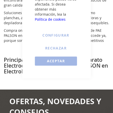
encontrarás el adecuado para cada necesidad, productos de
afectada. Si desea
gran calidad cuyos resultados son perfectos.
obtener más
Soluciones inteligentes siempre a la vanguardia como
información, lea la
planchas, aspiradores, centros de planchado, secadoras y
Política de cookies
depiladoras... resultados excepcionales, a precios asequibles.
Compra on line con los mejores precios tu aparato de PAE
CONFIGURAR
PALSON en ElectroNow, con envío en 24-48 horas. Accede ya,
porque son unidades limitadas a precios muy competitivos
RECHAZAR
Principales gamas de Pequeño Aparato
ACEPTAR
Electrodoméstico de la marca PALSON en
ElectroNOW
OFERTAS, NOVEDADES Y
CONSEJOS.