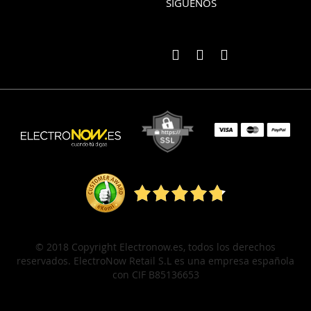
SÍGUENOS
© 2018 Copyright Electronow.es, todos los derechos
reservados. ElectroNow Retail S.L es una empresa española
con CIF B85136653