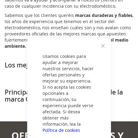
caso de cualquier incidencia con su electrodoméstico.
Sabemos que los clientes queréis
marcas duraderas y fiables
,
los años de experiencia que tenemos en el sector del
electrodoméstico, nos enseñan cuáles son y nos avalan como
proveedores oficiales de las mejores marcas que apuesten
fuertemente por nuevas tecnologías y el
cuidado del medio
ambiente.
Cerrar
Usamos cookies para
ayudar a mejorar
Los mejores precios
nuestros servicios, hacer
ofertas personales y
mejorar su experiencia.
Si no acepta las cookies
Principales gamas de Calefacción de la
opcionales a
marca QLIMA en ElectroNOW
continuación, su
experiencia puede verse
afectada. Si desea
obtener más
información, lea la
Política de cookies
OFERTAS, NOVEDADES Y