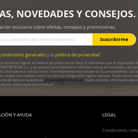
AS, NOVEDADES Y CONSEJOS.
ación exclusiva sobre ofertas, consejos y promociones.
Suscribirme
condiciones generales
y la
política de privacidad
la normativa vigente en materia de protección de datos le informamos que el responsable d
RONOW RETAIL S.L., y los utilizará para mantenerle informado acerca de novedades, noticias
dos con nosotros o nuestro sector. Este tratamiento está basado en su consentimiento. Los d
en ningún caso cedidos a terceros salvo por obligaciones legales expresas. Puede ejercer lo
cción de datos en la dirección
privacidad@electronow.es
. Puede consultar información adicio
s en este enlace www.electronow.es
CIÓN Y AYUDA
LEGAL
Condiciones com