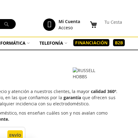
tenido
Mi Cuenta
Tu Cesta
Buscar
Acceso
FINANCIACIÓN
B2B
INFORMÁTICA
TELEFONÍA
io y atención a nuestros clientes, la mayor
calidad 360º
.
o, en las que confiamos por la
garantía
que ofrecen sus
lquier incidencia con su electrodoméstico.
doméstico, nos enseñan cuáles son y nos avalan como
ente.
ENVÍO