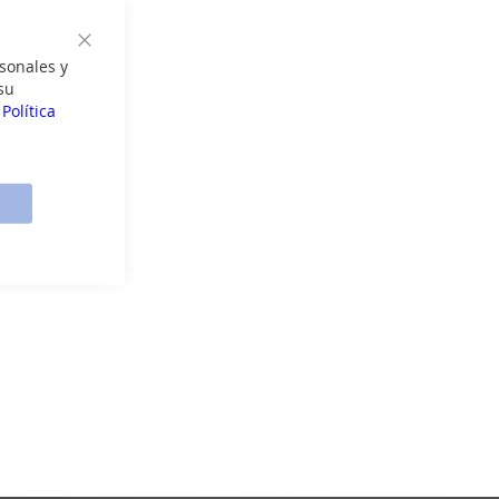
GRATIS
Cerrar
sonales y
su
a
Política
 19750
E