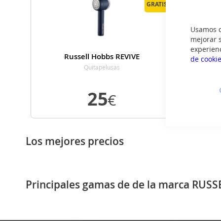
GRATIS
Usamos co
mejorar s
experien
Russell Hobbs REVIVE
R
de cooki
Quitapelusas
25
€
VER DETALLE
Los mejores precios
Principales gamas de de la marca RUS