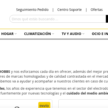
Ir
Seguimiento Pedido
Centro Soporte
Ofertas
al
con
Buscar
HOGAR
CLIMATIZACIÓN
TV Y AUDIO
OCIO E 
HOBBS
y nos esforzamos cada día en ofrecer, además del mejor prec
ores de marcas homologadas y de calidad contrastada en el mercad
abemos va a ayudar y acompañar a nuestros clientes en caso de cua
les
, los años de experiencia que tenemos en el sector del electro
 fuertemente por nuevas tecnologías y el
cuidado del medio ambi
ENVÍO