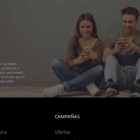
e sus datos
, productos y
atos personales
s derechos que le
nal sobre
CAMPAÑAS
pra
Ofertas