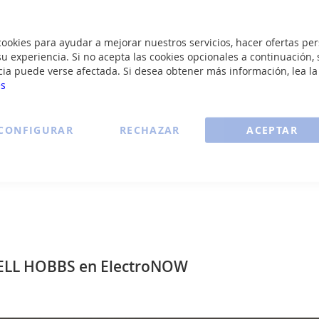
GRATIS
okies para ayudar a mejorar nuestros servicios, hacer ofertas per
u experiencia. Si no acepta las cookies opcionales a continuación, 
cia puede verse afectada. Si desea obtener más información, lea l
ussell Hobbs 22750.56
Arrocera Russell Hobbs
es
Olla Cocción Lenta
56 10T
CONFIGURAR
RECHAZAR
ACEPTAR
85
50
€
€
VER DETALLE
VER DETALL
SELL HOBBS en ElectroNOW