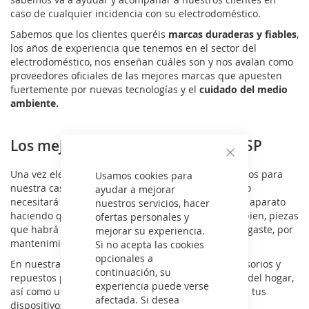
caso de cualquier incidencia con su electrodoméstico.
Sabemos que los clientes queréis
marcas duraderas y fiables
,
los años de experiencia que tenemos en el sector del
electrodoméstico, nos enseñan cuáles son y nos avalan como
proveedores oficiales de las mejores marcas que apuesten
fuertemente por nuevas tecnologías y el
cuidado del medio
ambiente.
Los mejores accesorios originales SP
Cerrar
Una vez elegido el electrodoméstico que buscábamos para
Usamos cookies para
nuestra casa, no podemos olvidarnos, que cada uno
ayudar a mejorar
necesitará distintos accesorios que completarán tu aparato
nuestros servicios, hacer
haciendo que puedas sacar mayor partido de él o bien, piezas
ofertas personales y
que habrá que sustituir más adelante bien por desgaste, por
mejorar su experiencia.
mantenimiento o por rotura.
Si no acepta las cookies
opcionales a
En nuestra tienda online vas a poder adquirir accesorios y
continuación, su
repuestos para los electrodomésticos y electrónica del hogar,
experiencia puede verse
así como una gran variedad de complementos para tus
afectada. Si desea
dispositivos digitales de SP