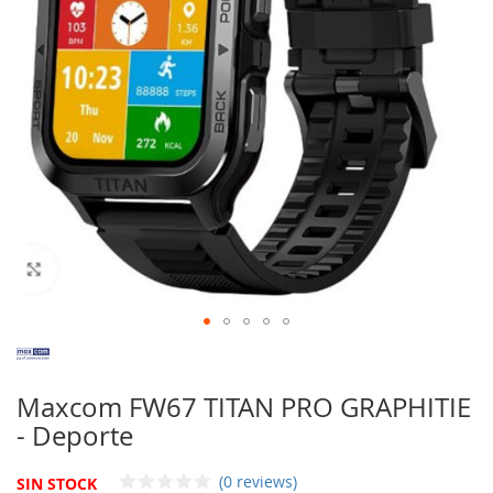
imágenes
Saltar
al
comienzo
Maxcom FW67 TITAN PRO GRAPHITIE
de
- Deporte
la
galería
de
(0 reviews)
SIN STOCK