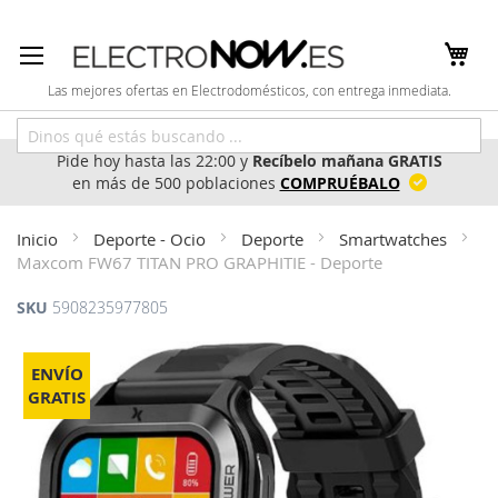
Ir
al
contenido
Las mejores ofertas en Electrodomésticos, con entrega inmediata.
Pide hoy hasta las 22:00 y
Recíbelo mañana GRATIS
en más de 500 poblaciones
COMPRUÉBALO
Inicio
Deporte - Ocio
Deporte
Smartwatches
Maxcom FW67 TITAN PRO GRAPHITIE - Deporte
SKU
5908235977805
Saltar
al
ENVÍO
final
GRATIS
de
la
galería
de