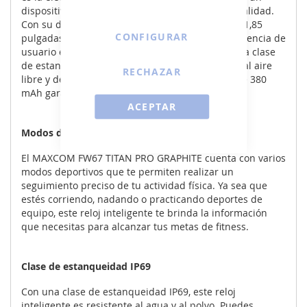
dispositivo portátil que combine estilo y funcionalidad.
Con su diseño en color grafito y una pantalla de 1,85
CONFIGURAR
pulgadas, este reloj inteligente ofrece una experiencia de
usuario excepcional. Con modos deportivos y una clase
de estanqueidad IP69, es ideal para actividades al aire
RECHAZAR
libre y deportes extremos. Además, su batería de 380
mAh garantiza un rendimiento duradero.
ACEPTAR
Modos deportivos
El MAXCOM FW67 TITAN PRO GRAPHITE cuenta con varios
modos deportivos que te permiten realizar un
seguimiento preciso de tu actividad física. Ya sea que
estés corriendo, nadando o practicando deportes de
equipo, este reloj inteligente te brinda la información
que necesitas para alcanzar tus metas de fitness.
Clase de estanqueidad IP69
Con una clase de estanqueidad IP69, este reloj
inteligente es resistente al agua y al polvo. Puedes