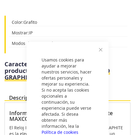
imágenes
Color:Grafito
Mostrar:IP
Modos deportivos:Sí
Cerrar
Usamos cookies para
Características e información del
ayudar a mejorar
producto
Maxcom FW67 TITAN PRO
nuestros servicios, hacer
GRAPHITIE - Deporte
ofertas personales y
mejorar su experiencia.
Si no acepta las cookies
opcionales a
Descripción Producto
continuación, su
experiencia puede verse
Información destacada Reloj Inteligente
afectada. Si desea
MAXCOM FW67 TITAN PRO GRAPHITE
obtener más
información, lea la
El Reloj Inteligente MAXCOM FW67 TITAN PRO GRAPHITE
Política de cookies
es la elección perfecta para aquellos que buscan un