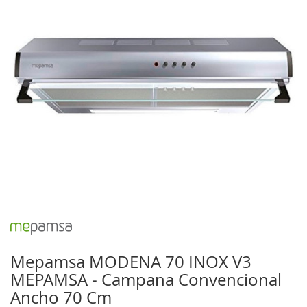
galería
de
imágenes
Saltar
al
comienzo
Mepamsa MODENA 70 INOX V3
de
MEPAMSA - Campana Convencional
la
galería
Ancho 70 Cm
de