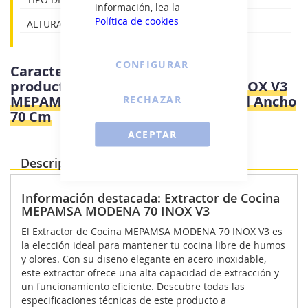
información, lea la
Política de cookies
ALTURA:0 - 30 CM
CONFIGURAR
Características e información del
producto
Mepamsa MODENA 70 INOX V3
MEPAMSA - Campana Convencional Ancho
RECHAZAR
70 Cm
ACEPTAR
Descripción Producto
Información destacada: Extractor de Cocina
MEPAMSA MODENA 70 INOX V3
El Extractor de Cocina MEPAMSA MODENA 70 INOX V3 es
la elección ideal para mantener tu cocina libre de humos
y olores. Con su diseño elegante en acero inoxidable,
este extractor ofrece una alta capacidad de extracción y
un funcionamiento eficiente. Descubre todas las
especificaciones técnicas de este producto a