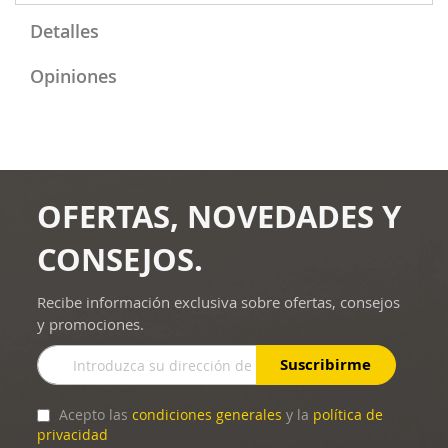
Detalles
Opiniones
OFERTAS, NOVEDADES Y
CONSEJOS.
Recibe información exclusiva sobre ofertas, consejos
y promociones.
Inscríbase
Suscribirme
a
nuestro
boletín
Acepto las
condiciones generales
y la
política de
de
privacidad