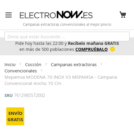
Ir
al
contenido
Campanas extractoras convencionales al mejor precio
Pide hoy hasta las 22:00 y
Recíbelo mañana GRATIS
en más de 500 poblaciones
COMPRUÉBALO
Inicio
Cocción
Campanas extractoras
Convencionales
Mepamsa MODENA 70 INOX V3 MEPAMSA - Campana
Convencional Ancho 70 Cm
SKU
7612985572002
Saltar
al
ENVÍO
final
GRATIS
de
la