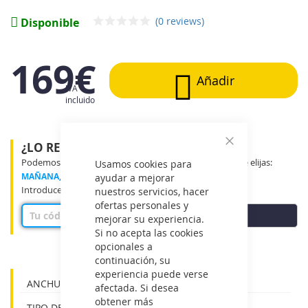
imágenes
(0 reviews)
Disponible
169€
Añadir
IVA
incluido
¿LO RECIBIRÉ MAÑANA?
Cerrar
Podemos entregar tu producto en el tramo horario que elijas:
Usamos cookies para
MAÑANA, MEDIO DÍA o TARDE
ayudar a mejorar
Introduce tu código postal para ver disponibilidad
nuestros servicios, hacer
ofertas personales y
COMPROBAR
mejorar su experiencia.
Si no acepta las cookies
opcionales a
continuación, su
experiencia puede verse
ANCHURA:70 cm
afectada. Si desea
obtener más
TIPO DE CONTROL:BOTONES