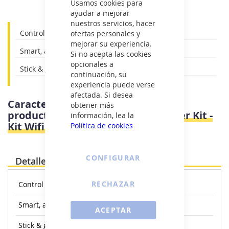
Usamos cookies para
ayudar a mejorar
nuestros servicios, hacer
Control desde la App
ofertas personales y
mejorar su experiencia.
Smart, aprende de tus hábitos diarios
Si no acepta las cookies
opcionales a
Stick & go, no requiere instalación
continuación, su
experiencia puede verse
afectada. Si desea
Características e información del
obtener más
producto
Momit Momit Cool Starter Kit -
información, lea la
Kit Wifi Cool Starter Kit
Política de cookies
CONFIGURAR
Detalles
RECHAZAR
Control desde la App:
Smart, aprende de tus hábitos diarios:
ACEPTAR
Stick & go, no requiere instalación: