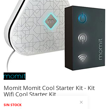
de
imágenes
Saltar
al
comienzo
Momit Momit Cool Starter Kit - Kit
de
Wifi Cool Starter Kit
la
galería
de
(0 reviews)
SIN STOCK
Cerrar
imágenes