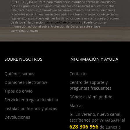
RETAIL S.L., y los utilizará para mantenerle informado acerca de novedades,
noticias, productos y servicios relacionados con nosotros o nuestro sector.
Este tratamiento está basado en su consentimiento. Los datos personales
recabados no serán en ningún caso cedidos a terceros salvo por obligaciones
legales expresas. Puede ejercer los derechos que le asisten sobre protección
de datos en la dirección
privacidad@electronow.es
. Puede consultar
información adicional sobre Protección de Datos en este enlace
www.electronow.es
SOBRE NOSOTROS
INFORMACIÓN Y AYUDA
Quiénes somos
Contacto
Opiniones Electronow
Centro de soporte y
preguntas frecuentes
Tipos de envio
Dónde está mi pedido
Servicio entrega a domicilio
Marcas
Instalación hornos y placas
☀️ En verano, nuevo canal,
Devoluciones
escríbenos por WHATSAPP al
628 306 956
de Lunes a