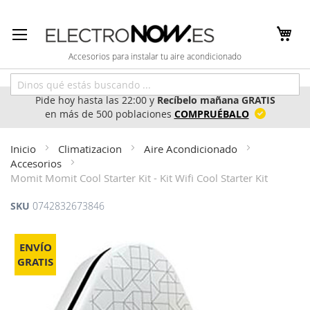
Ir
al
contenido
Accesorios para instalar tu aire acondicionado
Pide hoy hasta las 22:00 y
Recíbelo mañana GRATIS
en más de 500 poblaciones
COMPRUÉBALO
Inicio
Climatizacion
Aire Acondicionado
Accesorios
Momit Momit Cool Starter Kit - Kit Wifi Cool Starter Kit
SKU
0742832673846
Saltar
al
ENVÍO
final
GRATIS
de
la
galería