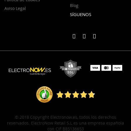
Blog
Aviso Legal
SÍGUENOS
© 2018 Copyright Electronow.es, todos los derechos
reservados. ElectroNow Retail S.L es una empresa española
con CIF B85136653