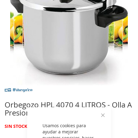
imágenes
Saltar
al
comienzo
Orbegozo HPL 4070 4 LITROS - Olla A
de
Presion 4 Litros
la
galería
Cerrar
de
Usamos cookies para
(0 reviews)
SIN STOCK
imágenes
ayudar a mejorar
nuestros servicios, hacer