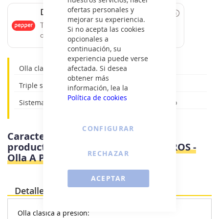
ofertas personales y
Date un capricho
mejorar su experiencia.
Tus compras de 60€ a 2000€ financiadas
Si no acepta las cookies
con Pepper.
opcionales a
continuación, su
experiencia puede verse
Olla clasica a presion
afectada. Si desea
obtener más
Triple sistema de seguridad
información, lea la
Política de cookies
Sistema de cierre progresivo con pomo giratorio
CONFIGURAR
Características e información del
producto
Orbegozo HPL 4070 4 LITROS -
RECHAZAR
Olla A Presion 4 Litros
ACEPTAR
Detalles
Olla clasica a presion: