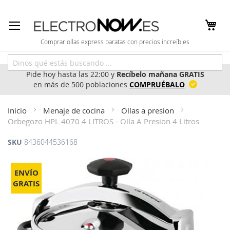
Ir
al
contenido
Comprar ollas express baratas con precios increíbles
Pide hoy hasta las 22:00 y
Recíbelo mañana GRATIS
en más de 500 poblaciones
COMPRUÉBALO
Inicio
Menaje de cocina
Ollas a presion
Orbegozo HPL 4070 4 LITROS - Olla A Presion 4 Litros
SKU
8436044536168
Saltar
al
ENVÍO
final
GRATIS
de
la
galería
de