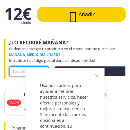
12€
Añadir
IVA
incluido
¿LO RECIBIRÉ MAÑANA?
Podemos entregar tu producto en el tramo horario que elijas:
MAÑANA, MEDIO DÍA o TARDE
Introduce tu código postal para ver disponibilidad
COMPROBAR
Cerrar
Usamos cookies para
ayudar a mejorar
Date un capricho
nuestros servicios, hacer
ofertas personales y
Tus compras de 60€ a 2000€ financiadas
mejorar su experiencia.
con Pepper.
Si no acepta las cookies
opcionales a
continuación, su
Programador: Diario 24 horas.