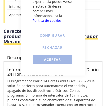
experiencia puede verse
afectada. Si desea
Interruptor: On/Off
obtener más
Aparato de Hasta 16 A.
información, lea la
Política de cookies
Características e información del
CONFIGURAR
producto
Orbegozo PG 02 - Programador
Mecanico
RECHAZAR
Descripción Producto
ACEPTAR
Información destacada - Programador Diario
24 Horas ORBEGOZO PG 02
El Programador Diario 24 Horas ORBEGOZO PG 02 es la
solución perfecta para automatizar el encendido y
apagado de tus dispositivos eléctricos. Con su
programación horaria de intervalos de 15 minutos,
puedes controlar el funcionamiento de tus aparatos de
hasta 16 A. Este programador cuenta con un interruptor