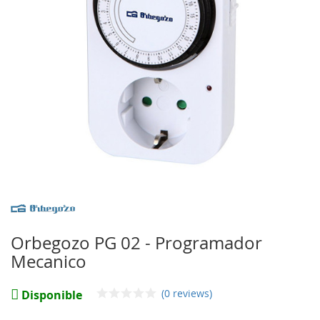
imágenes
Saltar
al
comienzo
Orbegozo PG 02 - Programador
de
Mecanico
la
galería
de
(0 reviews)
Disponible
imágenes