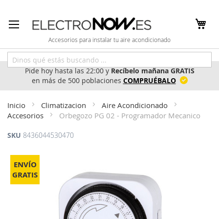
Ir
al
contenido
Accesorios para instalar tu aire acondicionado
Pide hoy hasta las 22:00 y
Recíbelo mañana GRATIS
en más de 500 poblaciones
COMPRUÉBALO
Inicio
Climatizacion
Aire Acondicionado
Accesorios
Orbegozo PG 02 - Programador Mecanico
SKU
8436044530470
Saltar
al
ENVÍO
final
GRATIS
de
la
galería
de