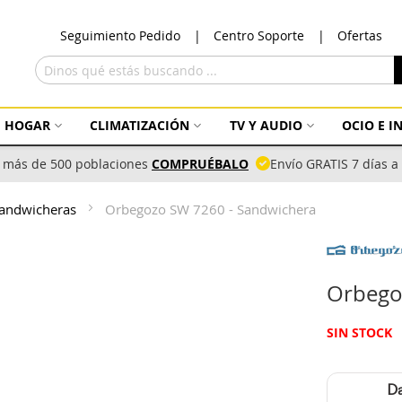
Ir
Seguimiento Pedido
Centro Soporte
Ofertas
al
con
Buscar
HOGAR
CLIMATIZACIÓN
TV Y AUDIO
OCIO E 
 más de 500 poblaciones
COMPRUÉBALO
Envío GRATIS 7 días 
andwicheras
Orbegozo SW 7260 - Sandwichera
Orbego
SIN STOCK
Da