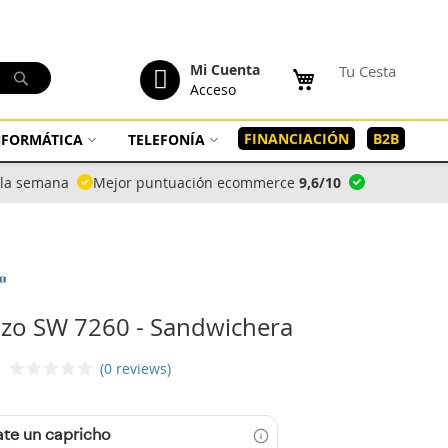
tenido
Mi Cuenta
Tu Cesta
Buscar
Acceso
FINANCIACIÓN
B2B
INFORMÁTICA
TELEFONÍA
a la semana
Mejor puntuación ecommerce
9,6/10
zo SW 7260 - Sandwichera
(0 reviews)
te un capricho