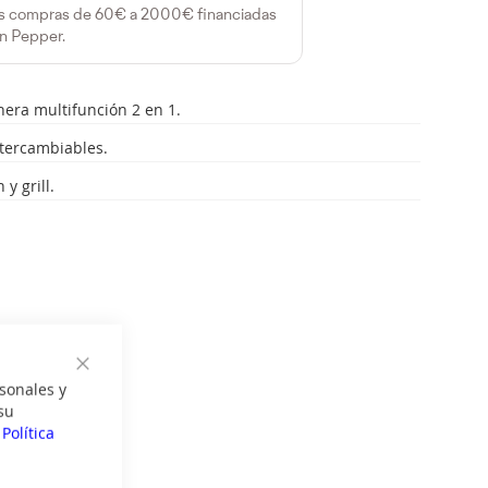
s compras de 60€ a 2000€ financiadas
n Pepper.
era multifunción 2 en 1.
ntercambiables.
y grill.
Cerrar
sonales y
su
a
Política