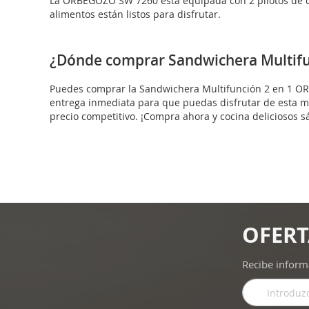
La ORBEGOZO SW 7260 está equipada con 2 pilotos de co
alimentos están listos para disfrutar.
¿Dónde comprar Sandwichera Multifu
Puedes comprar la Sandwichera Multifunción 2 en 1 O
entrega inmediata para que puedas disfrutar de esta ma
precio competitivo. ¡Compra ahora y cocina deliciosos s
OFERT
Recibe inform
Inscríbase
a