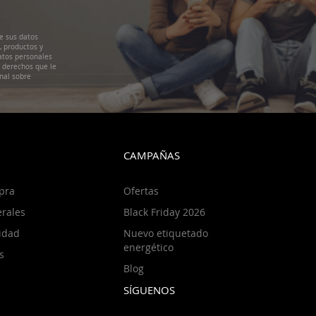
e sus datos
, productos y
atos personales
s derechos que le
nal sobre
CAMPAÑAS
pra
Ofertas
rales
Black Friday 2026
cidad
Nuevo etiquetado
energético
s
Blog
SÍGUENOS