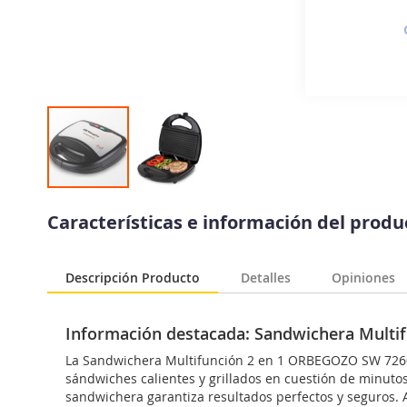
Saltar
al
Características e información del prod
comienzo
de
la
Descripción Producto
Detalles
Opiniones
galería
de
imágenes
Información destacada: Sandwichera Mult
La Sandwichera Multifunción 2 en 1 ORBEGOZO SW 7260 e
sándwiches calientes y grillados en cuestión de minutos
sandwichera garantiza resultados perfectos y seguros. 