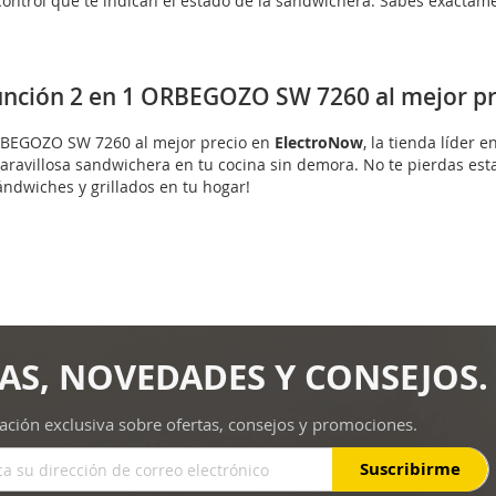
ntrol que te indican el estado de la sandwichera. Sabes exactamen
nción 2 en 1 ORBEGOZO SW 7260 al mejor pr
RBEGOZO SW 7260 al mejor precio en
ElectroNow
, la tienda líder
ravillosa sandwichera en tu cocina sin demora. No te pierdas est
ándwiches y grillados en tu hogar!
AS, NOVEDADES Y CONSEJOS.
ación exclusiva sobre ofertas, consejos y promociones.
Suscribirme