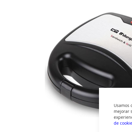
imágenes
Usamos co
mejorar s
experien
de cooki