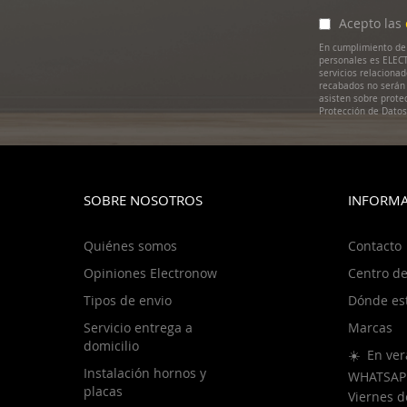
nuestro
boletín
Acepto las
de
En cumplimiento de 
noticias:
personales es ELECT
servicios relaciona
recabados no serán 
asisten sobre prote
Protección de Dato
SOBRE NOSOTROS
INFORMA
Quiénes somos
Contacto
Opiniones Electronow
Centro de
Tipos de envio
Dónde es
Servicio entrega a
Marcas
domicilio
☀️ En ver
Instalación hornos y
WHATSAP
placas
Viernes 