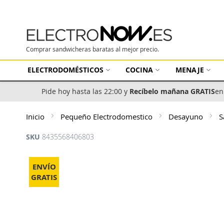
Comprar sandwicheras baratas al mejor precio.
ELECTRODOMÉSTICOS
COCINA
MENAJE
Pide hoy hasta las 22:00 y
Recíbelo mañana GRATIS
en
Inicio
Pequeño Electrodomestico
Desayuno
S
SKU
8435568406803
Saltar
al
ENVÍO
final
GRATIS
de
la
galería
de