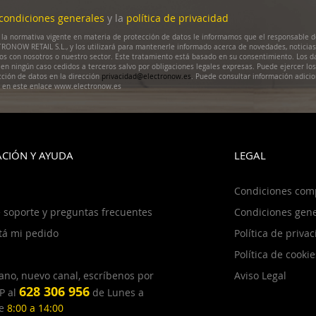
condiciones generales
y la
política de privacidad
la normativa vigente en materia de protección de datos le informamos que el responsable d
RONOW RETAIL S.L., y los utilizará para mantenerle informado acerca de novedades, noticias
dos con nosotros o nuestro sector. Este tratamiento está basado en su consentimiento. Los d
en ningún caso cedidos a terceros salvo por obligaciones legales expresas. Puede ejercer lo
cción de datos en la dirección
privacidad@electronow.es
. Puede consultar información adicio
s en este enlace www.electronow.es
CIÓN Y AYUDA
LEGAL
Condiciones com
 soporte y preguntas frecuentes
Condiciones gene
tá mi pedido
Política de priva
Política de cookie
ano, nuevo canal, escríbenos por
Aviso Legal
628 306 956
P al
de Lunes a
de
8:00 a 14:00