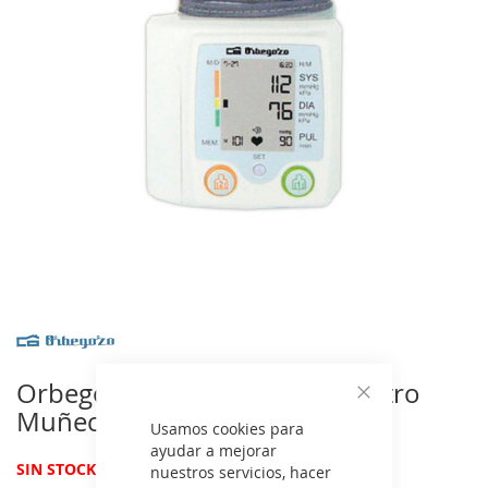
de
imágenes
Saltar
al
comienzo
Orbegozo TES3650 - Tensiometro
de
Muñeca
Cerrar
la
Usamos cookies para
galería
ayudar a mejorar
de
(0 reviews)
SIN STOCK
nuestros servicios, hacer
imágenes