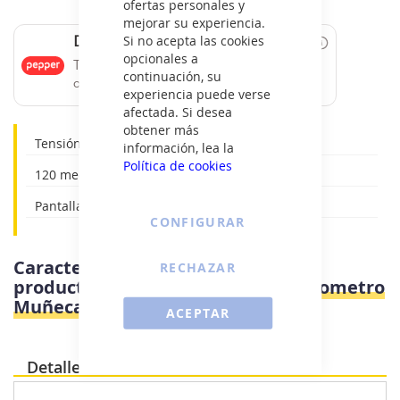
ofertas personales y
mejorar su experiencia.
Si no acepta las cookies
Date un capricho
opcionales a
Tus compras de 60€ a 2000€ financiadas
continuación, su
con Pepper.
experiencia puede verse
afectada. Si desea
obtener más
Tensión sistólica y diastólica
información, lea la
Política de cookies
120 mediciones
Pantalla LCD
CONFIGURAR
Características e información del
RECHAZAR
producto
Orbegozo TES3650 - Tensiometro
Muñeca
ACEPTAR
Detalles