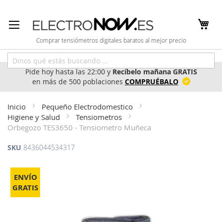
Ir
al
contenido
Comprar tensiómetros digitales baratos al mejor precio
Pide hoy hasta las 22:00 y
Recíbelo mañana GRATIS
en más de 500 poblaciones
COMPRUÉBALO
Inicio
Pequeño Electrodomestico
Higiene y Salud
Tensiometros
Orbegozo TES3650 - Tensiometro Muñeca
SKU
8436044534317
Saltar
al
ENVÍO
final
GRATIS
de
la
galería