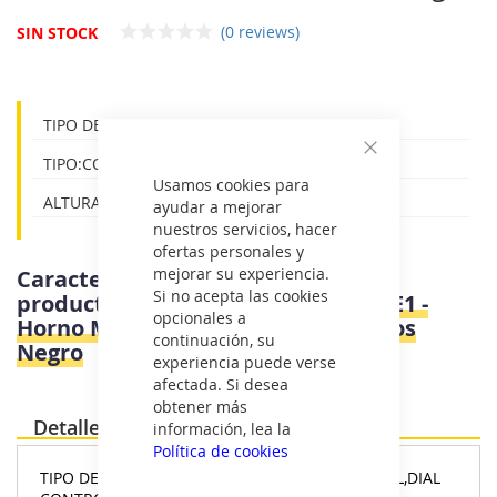
galería
(0 reviews)
de
SIN STOCK
imágenes
TIPO DE CONTROL:TACTIL,DIAL
TIPO:CON GRILL
Cerrar
Usamos cookies para
ALTURA:0 - 30
ayudar a mejorar
nuestros servicios, hacer
ofertas personales y
mejorar su experiencia.
Características e información del
Si no acepta las cookies
producto
Samsung MG23K3515AK/E1 -
opcionales a
Horno Microondas Con Grill 23 Litros
continuación, su
Negro
experiencia puede verse
afectada. Si desea
obtener más
Detalles
información, lea la
Política de cookies
TIPO DE
TACTIL,DIAL