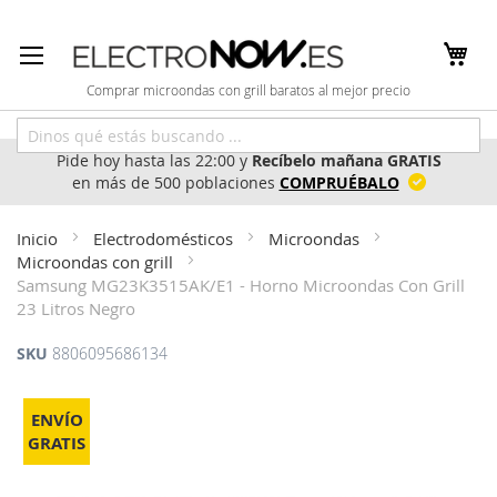
Ir
al
contenido
Comprar microondas con grill baratos al mejor precio
Pide hoy hasta las 22:00 y
Recíbelo mañana GRATIS
en más de 500 poblaciones
COMPRUÉBALO
Inicio
Electrodomésticos
Microondas
Microondas con grill
Samsung MG23K3515AK/E1 - Horno Microondas Con Grill
23 Litros Negro
SKU
8806095686134
Saltar
al
ENVÍO
final
GRATIS
de
la