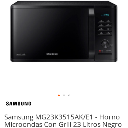
galería
de
imágenes
Saltar
al
comienzo
Samsung MG23K3515AK/E1 - Horno
de
Microondas Con Grill 23 Litros Negro
la