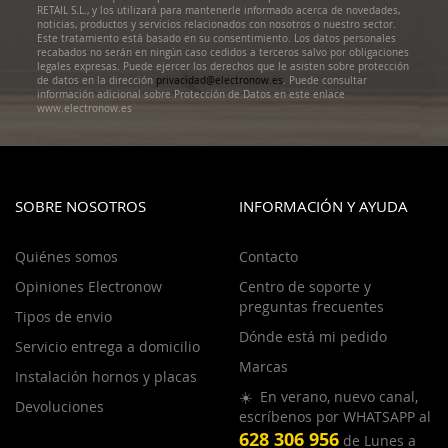
RETAIL S.L., y los utilizará para mantenerle informado acerca de novedades,
noticias, productos y servicios relacionados con nosotros o nuestro sector.
Este tratamiento está basado en su consentimiento. Los datos personales
recabados no serán en ningún caso cedidos a terceros salvo por obligaciones
legales expresas. Puede ejercer los derechos que le asisten sobre protección
de datos en la dirección
privacidad@electronow.es
. Puede consultar
información adicional sobre Protección de Datos en este enlace
www.electronow.es
SOBRE NOSOTROS
INFORMACIÓN Y AYUDA
Quiénes somos
Contacto
Opiniones Electronow
Centro de soporte y
preguntas frecuentes
Tipos de envio
Dónde está mi pedido
Servicio entrega a domicilio
Marcas
Instalación hornos y placas
☀️ En verano, nuevo canal,
Devoluciones
escríbenos por WHATSAPP al
628 306 956
de Lunes a