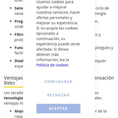
diferentes necesidades de secado.
Usamos cookies para
ayudar a mejorar
Sensores de humedad avanzados:
ajustan el ciclo de
nuestros servicios, hacer
secado para evitar un consumo excesivo de energía.
ofertas personales y
Programas específicos:
opciones para algodón,
mejorar su experiencia.
sintéticos, lana y secado rápido.
Si no acepta las cookies
opcionales a
Filtro de fácil acceso:
facilita el mantenimiento y
continuación, su
prolonga la vida útil del aparato.
experiencia puede verse
Función antiarrugas:
reduce la formación de pliegues y
afectada. Si desea
facilita el planchado.
obtener más
información, lea la
Diseño compacto y silencioso:
ideal para cualquier
Política de cookies
espacio del hogar.
Ventajas de elegir una secadora de condensación
CONFIGURAR
Beko
Las secadoras de condensación Beko destacan por su
RECHAZAR
tecnología eficiente y facilidad de uso
. Sus principales
ventajas incluyen:
ACEPTAR
Mayor rapidez en el secado:
permite disponer de la
ropa en menos tiempo.