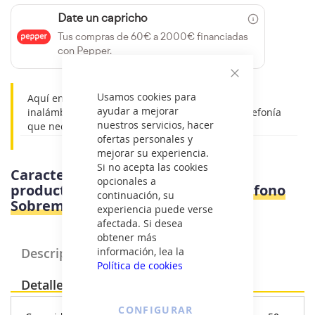
Date un capricho
Tus compras de 60€ a 2000€ financiadas
con Pepper.
Cerrar
Usamos cookies para
Aquí encontrarás toda la selección de teléfonos
ayudar a mejorar
inalámbricos encontrará las soluciones para telefonía
nuestros servicios, hacer
que necesites.
ofertas personales y
mejorar su experiencia.
Si no acepta las cookies
Características e información del
opcionales a
producto
Siemens A170 AZUL - Telefono
continuación, su
Sobremesa
experiencia puede verse
afectada. Si desea
obtener más
Descripción Producto
información, lea la
Política de cookies
Detalles
CONFIGURAR