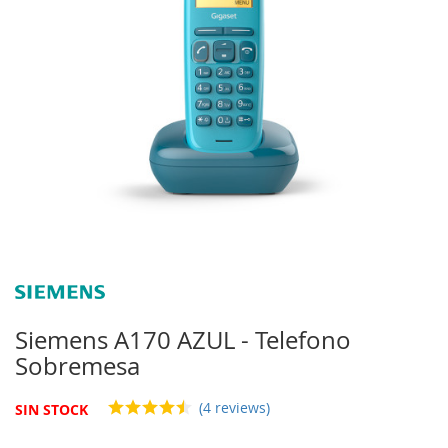
imágenes
Saltar
al
comienzo
Siemens A170 AZUL - Telefono
de
Sobremesa
la
galería
de
(4 reviews)
SIN STOCK
imágenes