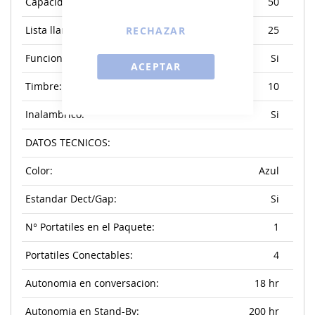
Capacidad guia telefonica:
50
Lista llamadas perdidas/recibidas:
RECHAZAR
25
Funcion Despertador:
Si
ACEPTAR
Timbre:
10
Inalambrico:
Si
DATOS TECNICOS:
Color:
Azul
Estandar Dect/Gap:
Si
N° Portatiles en el Paquete:
1
Portatiles Conectables:
4
Autonomia en conversacion:
18 hr
Autonomia en Stand-By:
200 hr