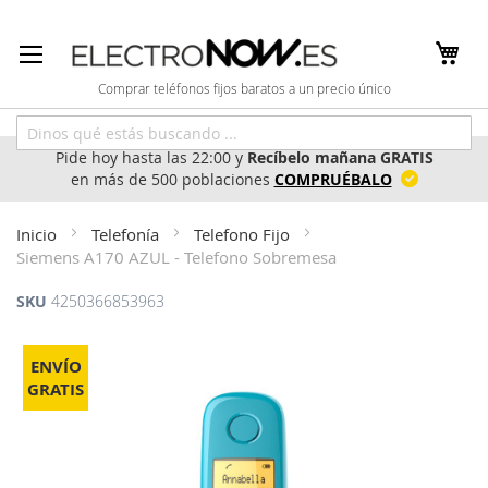
Ir
al
contenido
Comprar teléfonos fijos baratos a un precio único
Pide hoy hasta las 22:00 y
Recíbelo mañana GRATIS
en más de 500 poblaciones
COMPRUÉBALO
Inicio
Telefonía
Telefono Fijo
Siemens A170 AZUL - Telefono Sobremesa
SKU
4250366853963
Saltar
al
ENVÍO
final
GRATIS
de
la
galería
de