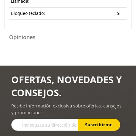
Llamada:
Bloqueo teclado:
Si
Opiniones
OFERTAS, NOVEDADES Y
CONSEJOS.
Recibe información exclusiva sobre ofertas, consejos
y promociones.
Inscríbase
Suscribirme
a
nuestro