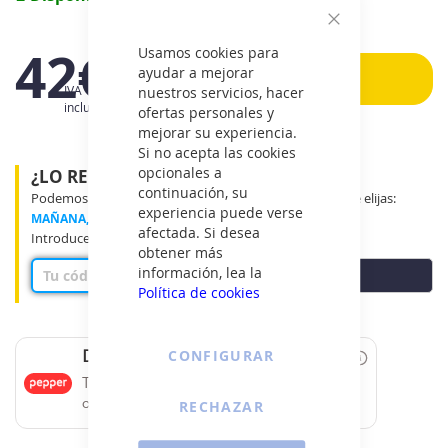
imágenes
Cerrar
42€
Usamos cookies para
ayudar a mejorar
Añadir
IVA
nuestros servicios, hacer
incluido
ofertas personales y
mejorar su experiencia.
Si no acepta las cookies
opcionales a
¿LO RECIBIRÉ MAÑANA?
continuación, su
Podemos entregar tu producto en el tramo horario que elijas:
experiencia puede verse
MAÑANA, MEDIO DÍA o TARDE
afectada. Si desea
Introduce tu código postal para ver disponibilidad
obtener más
información, lea la
COMPROBAR
Política de cookies
CONFIGURAR
Date un capricho
Tus compras de 60€ a 2000€ financiadas
RECHAZAR
con Pepper.