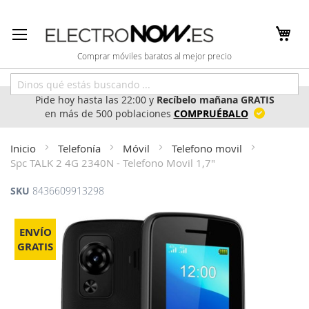
Ir
al
contenido
Comprar móviles baratos al mejor precio
Pide hoy hasta las 22:00 y
Recíbelo mañana GRATIS
en más de 500 poblaciones
COMPRUÉBALO
Inicio
Telefonía
Móvil
Telefono movil
Spc TALK 2 4G 2340N - Telefono Movil 1,7"
SKU
8436609913298
Saltar
al
ENVÍO
final
GRATIS
de
la
galería
de