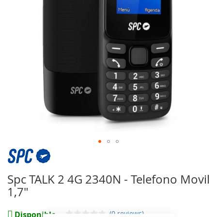
imágenes
Saltar
al
comienzo
Spc TALK 2 4G 2340N - Telefono Movil
de
1,7"
la
galería
de
(0 reviews)
Disponible